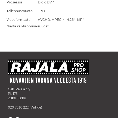
Prosessori
Digic DV 4
Tallennusmuoto
JPEG
Videoformaatti
AVCHD, MPEG-4, H.264, MP4
Näytä kaikki ominaisuudet
Osk. Rajala Oy
PL 175
20101 Turku
020 7530 222
(Vaihde)