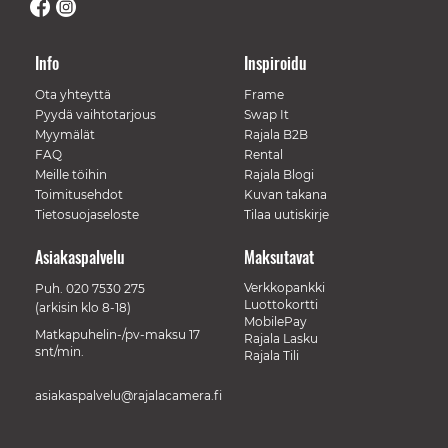
Info
Inspiroidu
Ota yhteyttä
Frame
Pyydä vaihtotarjous
Swap It
Myymälät
Rajala B2B
FAQ
Rental
Meille töihin
Rajala Blogi
Toimitusehdot
Kuvan takana
Tietosuojaseloste
Tilaa uutiskirje
Asiakaspalvelu
Maksutavat
Verkkopankki
Puh.
020 7530 275
Luottokortti
(arkisin klo 8-18)
MobilePay
Matkapuhelin-/pv-maksu 17
Rajala Lasku
snt/min.
Rajala Tili
asiakaspalvelu@rajalacamera.fi