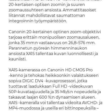
20-kertaisen optisen zoomin ja suuren
zoomaussuhteen ansiosta. Ammattitasoiset
liitännät mahdollistavat saumattoman
integroinnin työympäristöön.
Canonin 20‑kertainen optinen zoom-objektiivi
tarjoaa erittäin monipuolisen zoomausalueen,
jonka 35 mm:n vastaavuus on 26,8–576 mm.
Parannetun pyöreän himmenninaukon
ansiosta XA15 tallentaa kuvan luonnollisesti ja
kauniisti.
XA15‑kamerassa on Canonin HD CMOS Pro
‑kenno ja tehokas heikkoonkin valaistukseen
sopiva DIGIC DV4 ‑kuvaprosessori, jotka
tuottavat laadukkaan Full HD ‑videokuvan
50P‑kuvataajuudella ja 35 Mb/s:n nopeudella ja
takaavat laajan 600 %:n dynaamisen alueen.
XA15 ‑kameralla voi tallentaa videoita AVCHD‑ ja
MP4‑muodossa ja useilla eri bittinopeuksilla –