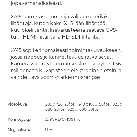
jopa samanaikaisesti.
XA15-kamerassa on laaja valikoima erilaisia
liitäntöjä, kuten kaksi XLR-ääniliitäntää,
kuulokeliitäntä, lisävarusteena saatava GPS-
tuki, HDMI-liitäntä ja HD-SDI-liitäntä.
XA15 sopii erinomaisesti toimintakuvaukseen,
jossa nopeus ja kannettavuus ratkaisevat.
Kamerassa on 3 tuuman kosketusnäyttö, 1,56
miljoonaan kuvapisteen elektroninen etsin ja
vaihdettava zoom-/tarkennusrengas.
Videokuva
1280 x 720: 25fps, 1440 x 1080: 50fps, 1920 x
1080: 25fps, 1920 x 1080: 50fps
Kennotyyppi
1/2.8", HD CMOS Pro
Megapikseliä
3,09