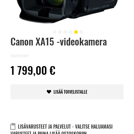
Canon XA15 -videokamera
Skip
to
the
beginning
132217C007
of
the
1 799,00 €
images
gallery
LISÄÄ TOIVELISTALLE
LISÄVARUSTEET JA PALVELUT - VALITSE HALUAMASI
VARUSTEET JA PAINA LISÄÄ OSTOSKORIIN