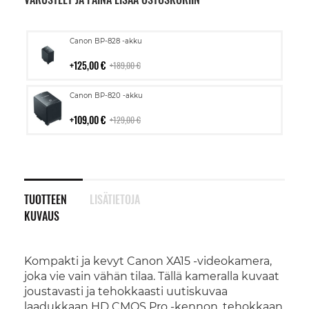
Lisää
Canon BP-828 -akku
ostoskoriin
125,00 €
189,00 €
Lisää
Canon BP-820 -akku
ostoskoriin
109,00 €
129,00 €
TUOTTEEN
LISÄTIETOJA
KUVAUS
Kompakti ja kevyt Canon XA15 -videokamera,
joka vie vain vähän tilaa. Tällä kameralla kuvaat
joustavasti ja tehokkaasti uutiskuvaa
laadukkaan HD CMOS Pro -kennon, tehokkaan