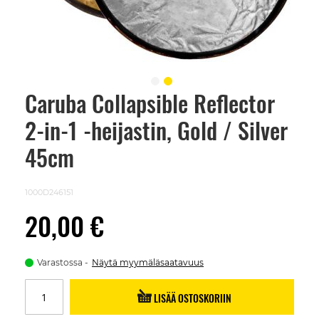
Caruba Collapsible Reflector
Skip
to
2-in-1 -heijastin, Gold / Silver
the
beginning
of
45cm
the
images
gallery
1000D246151
20,00 €
Varastossa
Näytä myymäläsaatavuus
LISÄÄ OSTOSKORIIN