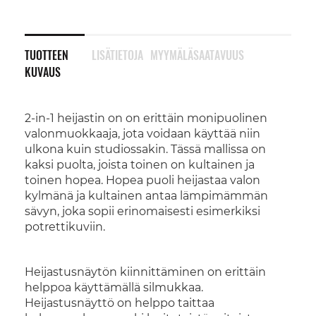
TUOTTEEN
LISÄTIETOJA
MYYMÄLÄSAATAVUUS
KUVAUS
2-in-1 heijastin on on erittäin monipuolinen
valonmuokkaaja, jota voidaan käyttää niin
ulkona kuin studiossakin. Tässä mallissa on
kaksi puolta, joista toinen on kultainen ja
toinen hopea. Hopea puoli heijastaa valon
kylmänä ja kultainen antaa lämpimämmän
sävyn, joka sopii erinomaisesti esimerkiksi
potrettikuviin.
Heijastusnäytön kiinnittäminen on erittäin
helppoa käyttämällä silmukkaa.
Heijastusnäyttö on helppo taittaa