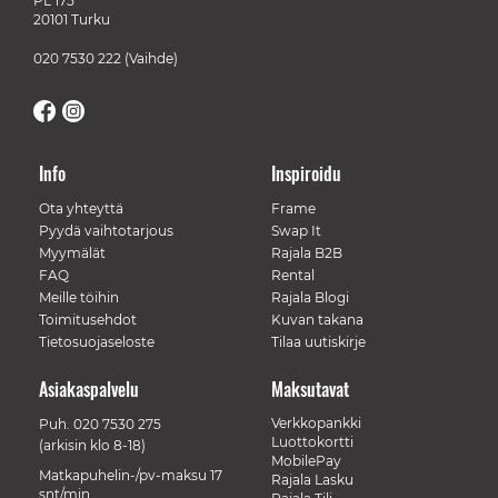
PL 175
20101 Turku
020 7530 222
(Vaihde)
Info
Inspiroidu
Ota yhteyttä
Frame
Pyydä vaihtotarjous
Swap It
Myymälät
Rajala B2B
FAQ
Rental
Meille töihin
Rajala Blogi
Toimitusehdot
Kuvan takana
Tietosuojaseloste
Tilaa uutiskirje
Asiakaspalvelu
Maksutavat
Verkkopankki
Puh.
020 7530 275
Luottokortti
(arkisin klo 8-18)
MobilePay
Matkapuhelin-/pv-maksu 17
Rajala Lasku
snt/min.