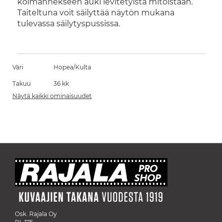
kolmannekseen auki levitetyistä mitoistaan.
Taiteltuna voit säilyttää näytön mukana
tulevassa säilytyspussissa.
Väri
Hopea/Kulta
Takuu
36 kk
Näytä kaikki ominaisuudet
Osk. Rajala Oy