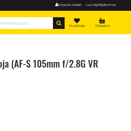
Kirjaudu sisään
Luo käyttäjätunnus
HAE
Muistilista
Ostoskori
oja (AF-S 105mm f/2.8G VR