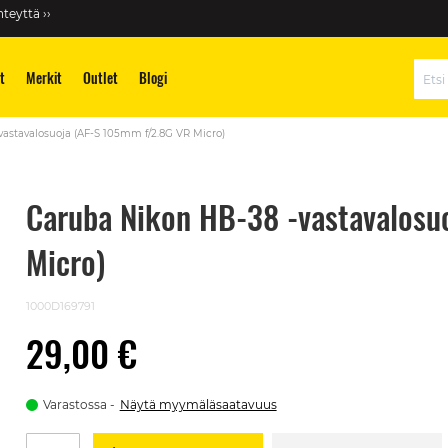
teyttä ››
t
Merkit
Outlet
Blogi
Hae
astavalosuoja (AF-S 105mm f/2.8G VR Micro)
Caruba Nikon HB-38 -vastavalosu
Micro)
1000D169791
29,00 €
Varastossa
Näytä myymäläsaatavuus