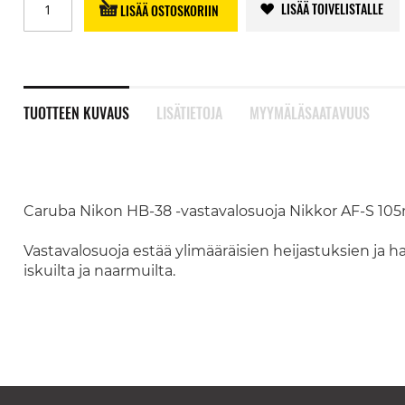
LISÄÄ TOIVELISTALLE
LISÄÄ OSTOSKORIIN
TUOTTEEN KUVAUS
LISÄTIETOJA
MYYMÄLÄSAATAVUUS
Caruba Nikon HB-38 -vastavalosuoja Nikkor AF-S 105mm
Vastavalosuoja estää ylimääräisien heijastuksien ja h
iskuilta ja naarmuilta.