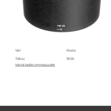
Skip
to
the
Väri
Musta
beginning
Takuu
36 kk
of
the
Näytä kaikki ominaisuudet
images
gallery