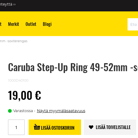
teyttä ››
t
Merkit
Outlet
Blogi
Hae
mm -soviterengas
Caruba Step-Up Ring 49-52mm -s
1000D40100
19,00 €
Varastossa
Näytä myymäläsaatavuus
LISÄÄ TOIVELISTALLE
LISÄÄ OSTOSKORIIN