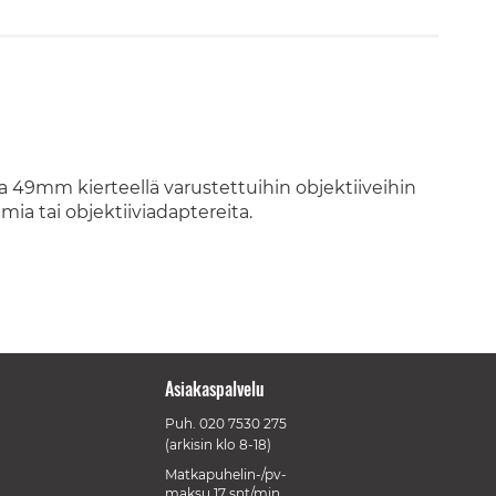
49mm kierteellä varustettuihin objektiiveihin
mia tai objektiiviadaptereita.
Asiakaspalvelu
Puh.
020 7530 275
(arkisin klo 8-18)
Matkapuhelin-/pv-
maksu 17 snt/min.