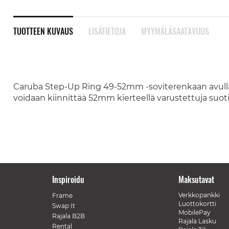
TUOTTEEN KUVAUS
LISÄTIETOJA
MYYMÄLÄSAATAVUUS
Caruba Step-Up Ring 49-52mm -soviterenkaan avulla 
voidaan kiinnittää 52mm kierteellä varustettuja suoti
Inspiroidu
Maksutavat
Verkkopankki
Frame
Luottokortti
Swap It
MobilePay
Rajala B2B
Rajala Lasku
Rental