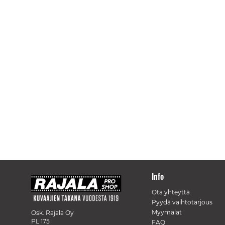
Info
Ota yhteyttä
Pyydä vaihtotarjous
Myymälät
Osk. Rajala Oy
PL 175
FAQ