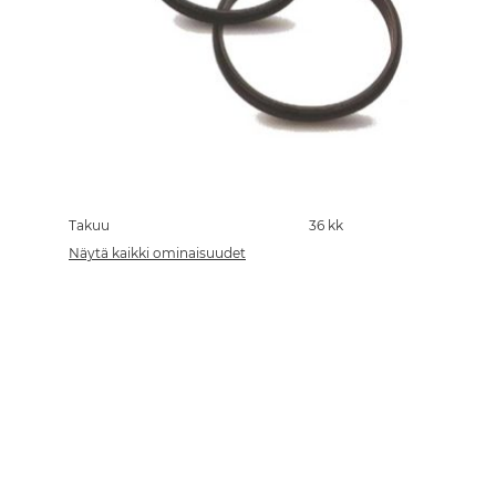
Skip
to
the
Takuu
36 kk
beginning
Näytä kaikki ominaisuudet
of
the
images
gallery