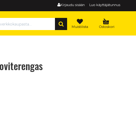
Kirjaudu sisään
Luo käyttäjätunnus
HAE
Muistilista
Ostoskori
oviterengas