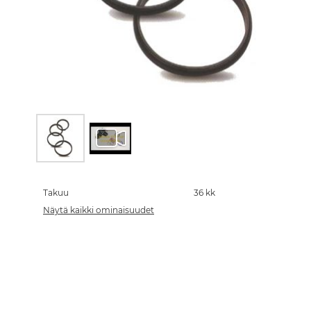
Skip
to
the
Takuu
36 kk
beginning
Näytä kaikki ominaisuudet
of
the
images
gallery