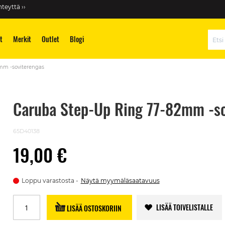
teyttä ››
t
Merkit
Outlet
Blogi
Hae
mm -soviterengas
Caruba Step-Up Ring 77-82mm -so
65D40138
19,00 €
Loppu varastosta
Näytä myymäläsaatavuus
LISÄÄ TOIVELISTALLE
LISÄÄ OSTOSKORIIN