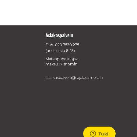
Asiakaspalvelu
Puh.
020 7530 275
(arkisin klo 8-18)
Matkapuhelin-/pv-
maksu 17 snt/min.
asiakaspalvelu@rajalacamera.fi