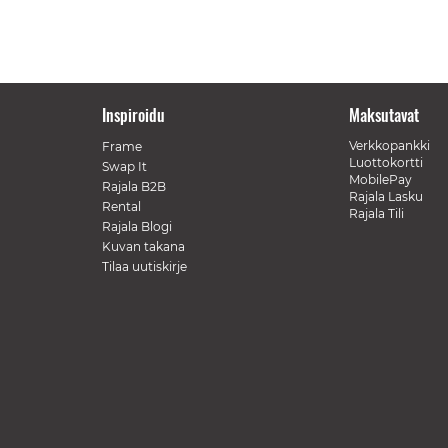
Inspiroidu
Maksutavat
Verkkopankki
Frame
Luottokortti
Swap It
MobilePay
Rajala B2B
Rajala Lasku
Rental
Rajala Tili
Rajala Blogi
Kuvan takana
Tilaa uutiskirje