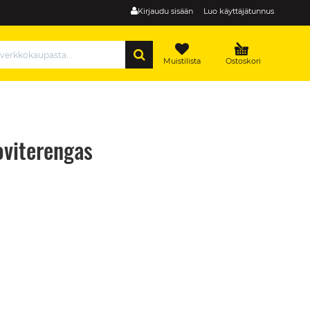
Kirjaudu sisään
Luo käyttäjätunnus
HAE
Muistilista
Ostoskori
viterengas