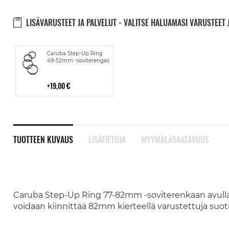
LISÄVARUSTEET JA PALVELUT - VALITSE HALUAMASI VARUSTEET 
Lisää
Caruba Step-Up Ring
ostoskoriin
49-52mm -soviterengas
19,00 €
TUOTTEEN KUVAUS
LISÄTIETOJA
MYYMÄLÄSAATAVUUS
Caruba Step-Up Ring 77-82mm -soviterenkaan avulla 
voidaan kiinnittää 82mm kierteellä varustettuja suoti