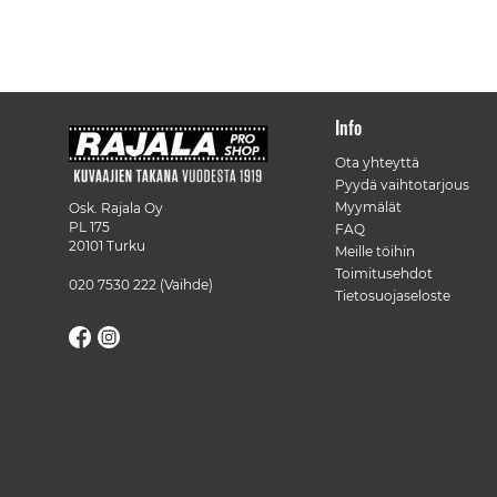
Info
Ota yhteyttä
Pyydä vaihtotarjous
Myymälät
Osk. Rajala Oy
PL 175
FAQ
20101 Turku
Meille töihin
Toimitusehdot
020 7530 222
(Vaihde)
Tietosuojaseloste