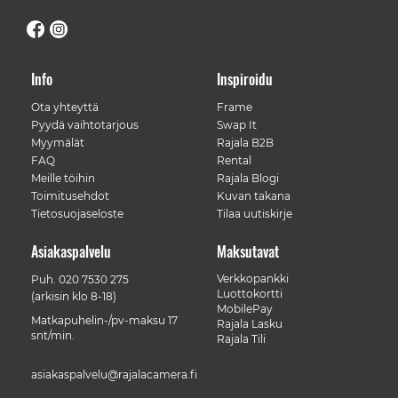
Info
Inspiroidu
Ota yhteyttä
Frame
Pyydä vaihtotarjous
Swap It
Myymälät
Rajala B2B
FAQ
Rental
Meille töihin
Rajala Blogi
Toimitusehdot
Kuvan takana
Tietosuojaseloste
Tilaa uutiskirje
Asiakaspalvelu
Maksutavat
Verkkopankki
Puh.
020 7530 275
Luottokortti
(arkisin klo 8-18)
MobilePay
Matkapuhelin-/pv-maksu 17
Rajala Lasku
snt/min.
Rajala Tili
asiakaspalvelu@rajalacamera.fi