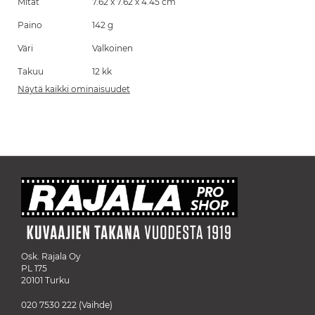
Mitat
7.62 x 7.62 x 4.45 cm
Paino
142 g
Väri
Valkoinen
Takuu
12 kk
Näytä kaikki ominaisuudet
Osk. Rajala Oy
PL 175
20101 Turku
020 7530 222
(Vaihde)