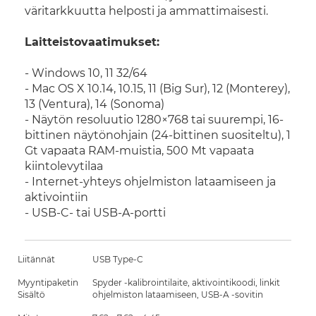
väritarkkuutta helposti ja ammattimaisesti.
Laitteistovaatimukset:
- Windows 10, 11 32/64
- Mac OS X 10.14, 10.15, 11 (Big Sur), 12 (Monterey),
13 (Ventura), 14 (Sonoma)
- Näytön resoluutio 1280×768 tai suurempi, 16-
bittinen näytönohjain (24-bittinen suositeltu), 1
Gt vapaata RAM-muistia, 500 Mt vapaata
kiintolevytilaa
- Internet-yhteys ohjelmiston lataamiseen ja
aktivointiin
- USB-C- tai USB-A-portti
Liitännät
USB Type-C
Myyntipaketin
Spyder -kalibrointilaite, aktivointikoodi, linkit
Sisältö
ohjelmiston lataamiseen, USB-A -sovitin