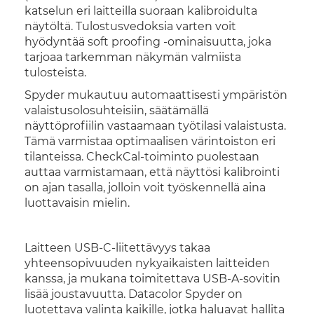
katselun eri laitteilla suoraan kalibroidulta
näytöltä. Tulostusvedoksia varten voit
hyödyntää soft proofing -ominaisuutta, joka
tarjoaa tarkemman näkymän valmiista
tulosteista.
Spyder mukautuu automaattisesti ympäristön
valaistusolosuhteisiin, säätämällä
näyttöprofiilin vastaamaan työtilasi valaistusta.
Tämä varmistaa optimaalisen värintoiston eri
tilanteissa. CheckCal-toiminto puolestaan
auttaa varmistamaan, että näyttösi kalibrointi
on ajan tasalla, jolloin voit työskennellä aina
luottavaisin mielin.
Laitteen USB-C-liitettävyys takaa
yhteensopivuuden nykyaikaisten laitteiden
kanssa, ja mukana toimitettava USB-A-sovitin
lisää joustavuutta. Datacolor Spyder on
luotettava valinta kaikille, jotka haluavat hallita