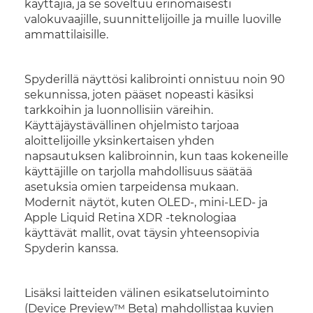
käyttäjiä, ja se soveltuu erinomaisesti
valokuvaajille, suunnittelijoille ja muille luoville
ammattilaisille.
Spyderillä näyttösi kalibrointi onnistuu noin 90
sekunnissa, joten pääset nopeasti käsiksi
tarkkoihin ja luonnollisiin väreihin.
Käyttäjäystävällinen ohjelmisto tarjoaa
aloittelijoille yksinkertaisen yhden
napsautuksen kalibroinnin, kun taas kokeneille
käyttäjille on tarjolla mahdollisuus säätää
asetuksia omien tarpeidensa mukaan.
Modernit näytöt, kuten OLED-, mini-LED- ja
Apple Liquid Retina XDR -teknologiaa
käyttävät mallit, ovat täysin yhteensopivia
Spyderin kanssa.
Lisäksi laitteiden välinen esikatselutoiminto
(Device Preview™ Beta) mahdollistaa kuvien