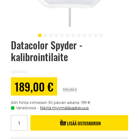
Datacolor Spyder -
Skip
to
kalibrointilaite
the
beginning
of
the
50SP2024
images
gallery
Alennushinta
189,00 €
199,00 €
Alin hinta viimeisen 30 päivän aikana: 199 €
Varastossa
Näytä myymäläsaatavuus
LISÄÄ OSTOSKORIIN