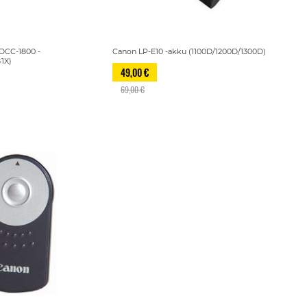
DCC-1800 -
Canon LP-E10 -akku (1100D/1200D/1300D)
1X)
49,00 €
69,00 €