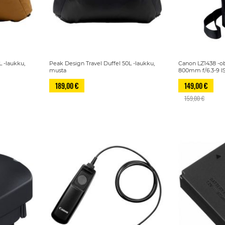
L -laukku,
Peak Design Travel Duffel 50L -laukku,
Canon LZ1438 -ob
musta
800mm f/6.3-9 I
189,00 €
149,00 €
159,00 €