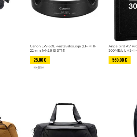
Canon EW-60E -vastavalosuoja (EF-M 11-
Angelbird AV P
22mm f/4-5.6 IS STM)
300MB/s UHS-II -
25,00 €
569,00 €
35,00 €