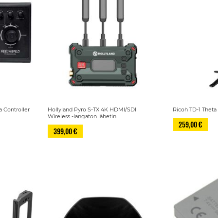
 Controller
Hollyland Pyro S-TX 4K HDMI/SDI
Ricoh TD-1 Theta 
Wireless -langaton lähetin
259,00 €
399,00 €