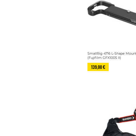
SmallRig 4716 L-Shape Mount
(Fujifilm GFX100S II)
139,00 €