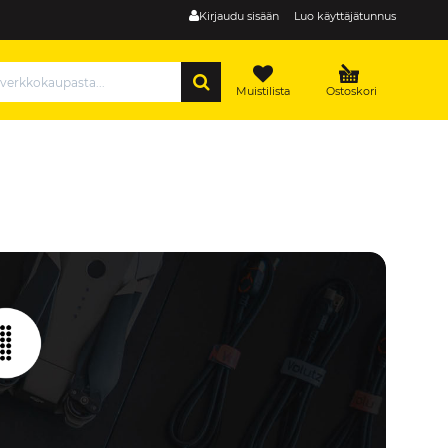
Kirjaudu sisään
Luo käyttäjätunnus
HAE
Muistilista
Ostoskori