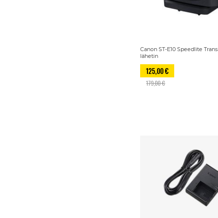
Canon ST-E10 Speedlite Trans
lähetin
125,00 €
179,00 €