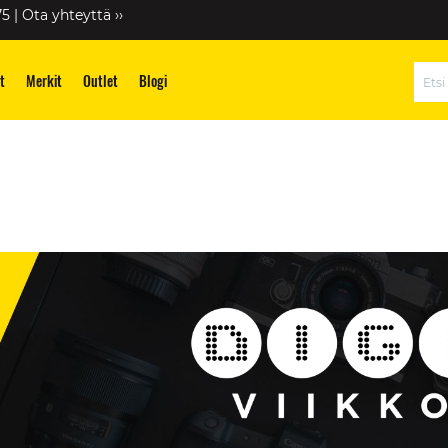
75 |
Ota yhteyttä ››
t
Merkit
Outlet
Blogi
Hae