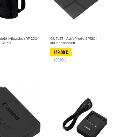
jektiivilaukku (RF 200-
OUTLET - AgfaPhoto SP120 -
S USM)
aurinkopaneeli
149,00 €
499,00 €