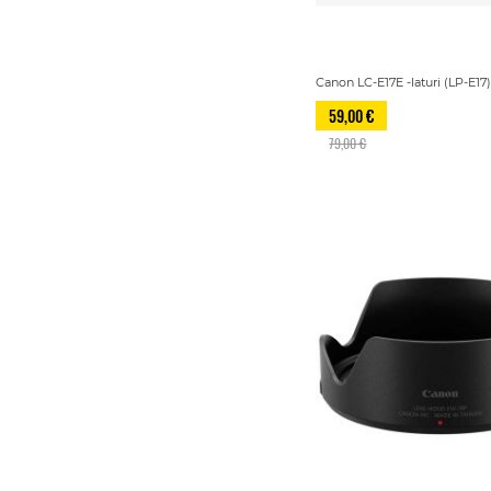
Canon LC-E17E -laturi (LP-E17
59,00 €
79,00 €