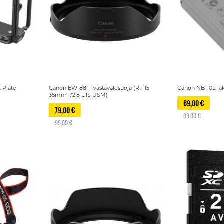
 Plate
Canon EW-88F -vastavalosuoja (RF 15-
Canon NB-10L -a
35mm f/2.8 L IS USM)
69,00 €
79,00 €
99,00 €
99,00 €