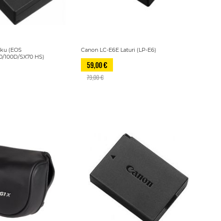
kku (EOS
Canon LC-E6E Laturi (LP-E6)
/100D/SX70 HS)
59,00 €
79,00 €