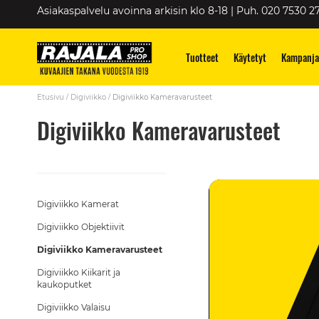
Skip
Asiakaspalvelu avoinna arkisin klo 8-18 | Puh. 020 7530 2
to
Content
Tuotteet
Käytetyt
Kampanja
Etusivu
Digiviikko
Digiviikko Kameravarusteet
Digiviikko Kameravarusteet
Digiviikko Kamerat
Digiviikko Objektiivit
Digiviikko Kameravarusteet
Digiviikko Kiikarit ja
kaukoputket
Digiviikko Valaisu