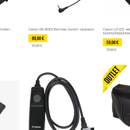
mitter -
Canon RS-80E3 Remote Switch -laukaisin
Canon LP-E12 -a
M/M10/M50/M100
89,00 €
59,00 €
95,00 €
79,00 €