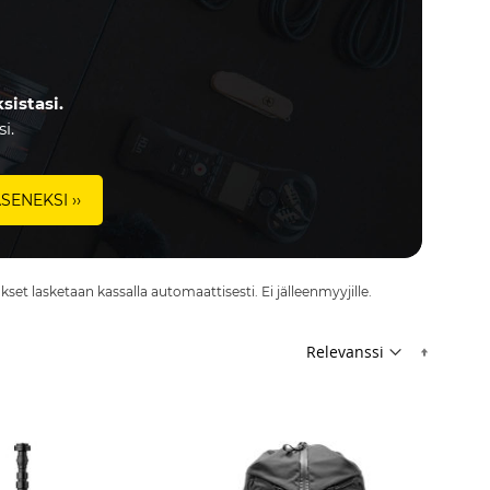
sistasi.
si.
ÄSENEKSI ››
set lasketaan kassalla automaattisesti. Ei jälleenmyyjille.
Nousev