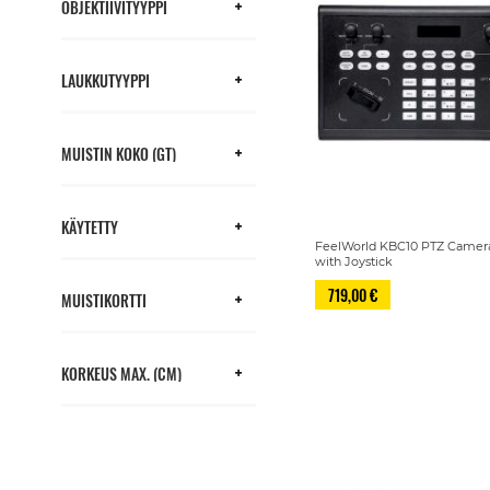
OBJEKTIIVITYYPPI
LAUKKUTYYPPI
MUISTIN KOKO (GT)
KÄYTETTY
FeelWorld KBC10 PTZ Camera
with Joystick
719,00 €
MUISTIKORTTI
KORKEUS MAX. (CM)