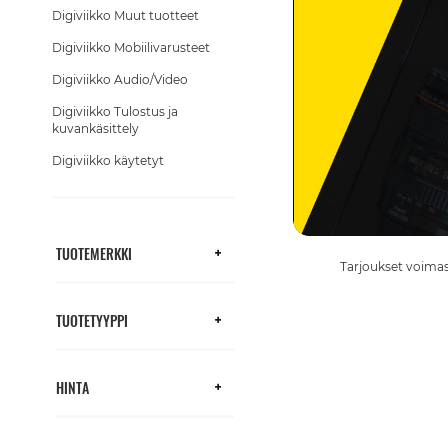
Digiviikko Muut tuotteet
Digiviikko Mobiilivarusteet
Digiviikko Audio/Video
Digiviikko Tulostus ja
kuvankäsittely
Digiviikko käytetyt
TUOTEMERKKI
Tarjoukset voimass
TUOTETYYPPI
HINTA