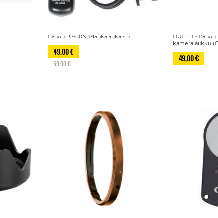
)
Canon RS-80N3 -lankalaukaisin
OUTLET - Canon 
kameralaukku (G
49,00 €
49,00 €
69,00 €