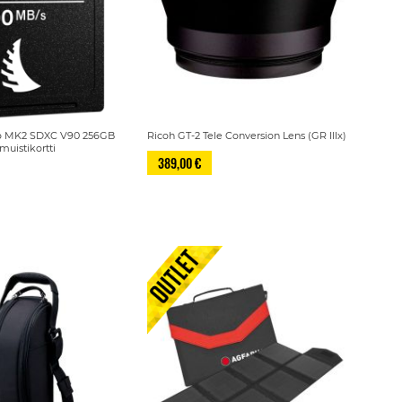
ro MK2 SDXC V90 256GB
Ricoh GT-2 Tele Conversion Lens (GR IIIx)
muistikortti
389,00 €