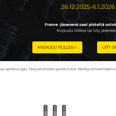
26.12.2025-6.1.2026
Frame -jäsenenä saat pisteitä ostok
Kirjaudu tilillesi tai liity jäsenek
KIRJAUDU TILILLESI ››
LIITY J
a rajoitetun ajan. Tarjoustuotteita rajoitetut erät. Merkityt prosenttialennuk