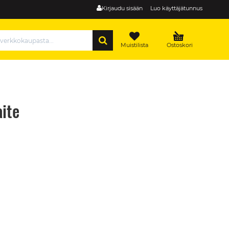
Kirjaudu sisään
Luo käyttäjätunnus
HAE
Muistilista
Ostoskori
aite