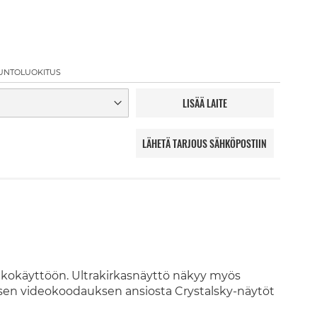
UNTOLUOKITUS
LISÄÄ LAITE
LÄHETÄ TARJOUS SÄHKÖPOSTIIN
 ulkokäyttöön. Ultrakirkasnäyttö näkyy myös
isen videokoodauksen ansiosta Crystalsky-näytöt