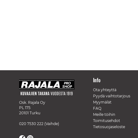
Info
Ota yhteyttä
Pyydä vaihtotarjous
Myymälät
Osk. Rajala Oy
PL 175
FAQ
20101 Turku
Meille töihin
Toimitusehdot
020 7530 222
(Vaihde)
Tietosuojaseloste