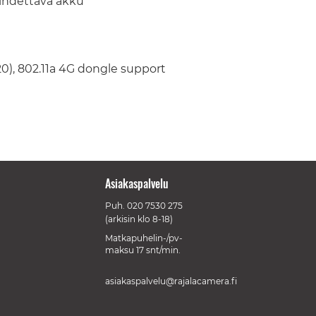
ihdettava akku
T20), 802.11a 4G dongle support
Asiakaspalvelu
Puh.
020 7530 275
(arkisin klo 8-18)
Matkapuhelin-/pv-
maksu 17 snt/min.
asiakaspalvelu@rajalacamera.fi