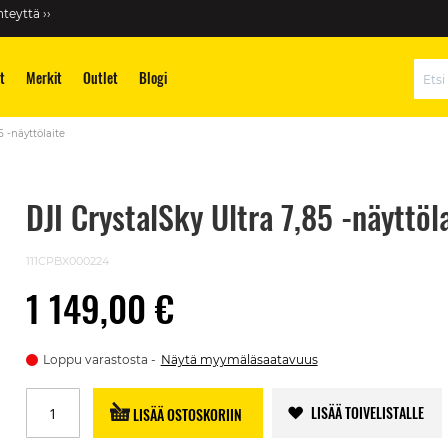
teyttä ››
t
Merkit
Outlet
Blogi
Hae
5 -näyttölaite
DJI CrystalSky Ultra 7,85 -näyttöl
111CPBX000224
1 149,00 €
Loppu varastosta
Näytä myymäläsaatavuus
LISÄÄ TOIVELISTALLE
LISÄÄ OSTOSKORIIN