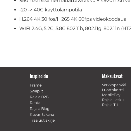
980mAh sisäinen ladattava akku + 4920mAh va
-20 -> 40C käyttölämpötila
H.264 4K 30 fos/H.265 4K 60fps videokoodaus
WIFI 2.4G, 5.2G, 5.8G 802.11b, 802.11g, 802.11n (H
Inspiroidu
Maksutavat
Verkkopankki
Frame
Luottokortti
Swap It
MobilePay
Rajala B2B
Rajala Lasku
Rental
Rajala Tili
Rajala Blogi
Kuvan takana
Tilaa uutiskirje