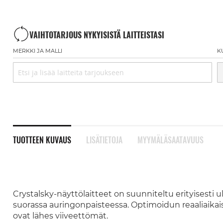
VAIHTOTARJOUS NYKYISISTÄ LAITTEISTASI
MERKKI JA MALLI
K
TUOTTEEN KUVAUS
LISÄTIETOJA
MYYMÄLÄSAATAVUUS
Crystalsky-näyttölaitteet on suunniteltu erityisesti
suorassa auringonpaisteessa. Optimoidun reaaliaika
ovat lähes viiveettömät.