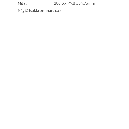
Mitat
208.6 x 147.8 x 34.75mm
Näytä kaikki ominaisuudet