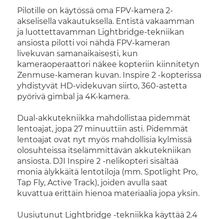
Pilotille on käytössä oma FPV-kamera 2-
akselisella vakautuksella. Entistä vakaamman
ja luottettavamman Lightbridge-tekniikan
ansiosta pilotti voi nähdä FPV-kameran
livekuvan samanaikaisesti, kun
kameraoperaattori näkee kopteriin kiinnitetyn
Zenmuse-kameran kuvan. Inspire 2 -kopterissa
yhdistyvät HD-videkuvan siirto, 360-astetta
pyörivä gimbal ja 4K-kamera.
Dual-akkutekniikka mahdollistaa pidemmät
lentoajat, jopa 27 minuuttiin asti. Pidemmät
lentoajat ovat nyt myös mahdollisia kylmissä
olosuhteissa itselämmittävän akkutekniikan
ansiosta. DJI Inspire 2 -nelikopteri sisältää
monia älykkäitä lentotiloja (mm. Spotlight Pro,
Tap Fly, Active Track), joiden avulla saat
kuvattua erittäin hienoa materiaalia jopa yksin.
Uusiutunut Lightbridge -tekniikka käyttää 2.4