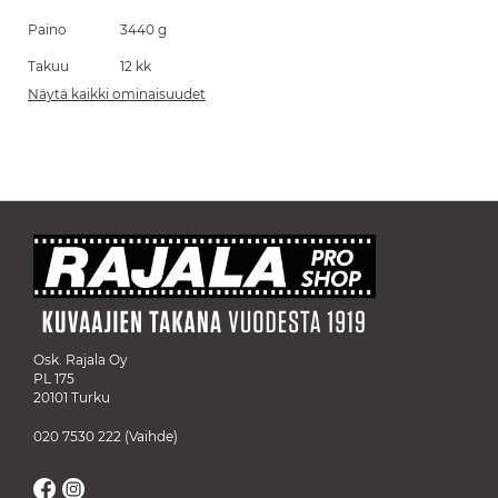
Paino
3440 g
Takuu
12 kk
Näytä kaikki ominaisuudet
Osk. Rajala Oy
PL 175
20101 Turku
020 7530 222
(Vaihde)