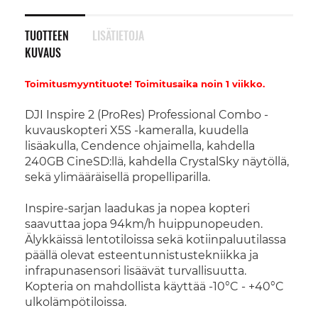
TUOTTEEN
LISÄTIETOJA
KUVAUS
Toimitusmyyntituote! Toimitusaika noin 1 viikko.
DJI Inspire 2 (ProRes) Professional Combo -
kuvauskopteri X5S -kameralla, kuudella
lisäakulla, Cendence ohjaimella, kahdella
240GB CineSD:llä, kahdella CrystalSky näytöllä,
sekä ylimääräisellä propelliparilla.
Inspire-sarjan laadukas ja nopea kopteri
saavuttaa jopa 94km/h huippunopeuden.
Älykkäissä lentotiloissa sekä kotiinpaluutilassa
päällä olevat esteentunnistustekniikka ja
infrapunasensori lisäävät turvallisuutta.
Kopteria on mahdollista käyttää -10°C - +40°C
ulkolämpötiloissa.