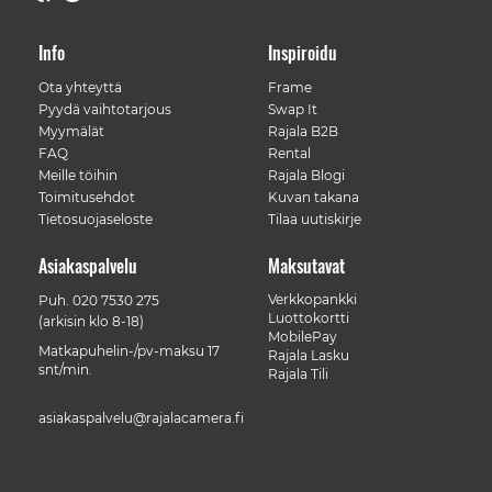
Info
Inspiroidu
Ota yhteyttä
Frame
Pyydä vaihtotarjous
Swap It
Myymälät
Rajala B2B
FAQ
Rental
Meille töihin
Rajala Blogi
Toimitusehdot
Kuvan takana
Tietosuojaseloste
Tilaa uutiskirje
Asiakaspalvelu
Maksutavat
Verkkopankki
Puh.
020 7530 275
Luottokortti
(arkisin klo 8-18)
MobilePay
Matkapuhelin-/pv-maksu 17
Rajala Lasku
snt/min.
Rajala Tili
asiakaspalvelu@rajalacamera.fi