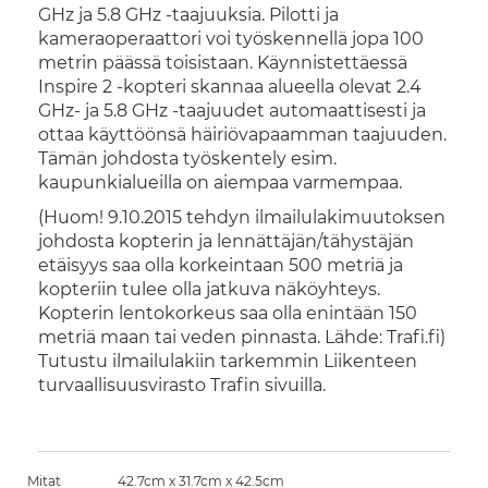
GHz ja 5.8 GHz -taajuuksia. Pilotti ja
kameraoperaattori voi työskennellä jopa 100
metrin päässä toisistaan. Käynnistettäessä
Inspire 2 -kopteri skannaa alueella olevat 2.4
GHz- ja 5.8 GHz -taajuudet automaattisesti ja
ottaa käyttöönsä häiriövapaamman taajuuden.
Tämän johdosta työskentely esim.
kaupunkialueilla on aiempaa varmempaa.
(Huom! 9.10.2015 tehdyn ilmailulakimuutoksen
johdosta kopterin ja lennättäjän/tähystäjän
etäisyys saa olla korkeintaan 500 metriä ja
kopteriin tulee olla jatkuva näköyhteys.
Kopterin lentokorkeus saa olla enintään 150
metriä maan tai veden pinnasta. Lähde: Trafi.fi)
Tutustu ilmailulakiin tarkemmin Liikenteen
turvaallisuusvirasto Trafin sivuilla.
Mitat
42.7cm x 31.7cm x 42.5cm