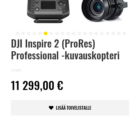
DJI Inspire 2 (ProRes)
Skip
to
Professional -kuvauskopteri
the
beginning
of
the
1114811
images
gallery
11 299,00 €
LISÄÄ TOIVELISTALLE