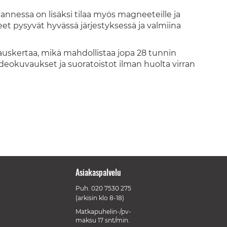
kannessa on lisäksi tilaa myös magneeteille ja
keet pysyvät hyvässä järjestyksessä ja valmiina
atauskertaa, mikä mahdollistaa jopa 28 tunnin
videokuvaukset ja suoratoistot ilman huolta virran
Asiakaspalvelu
Puh.
020 7530 275
(arkisin klo 8-18)
Matkapuhelin-/pv-
maksu 17 snt/min.