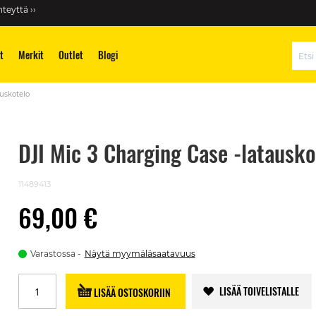
teyttä ››
t
Merkit
Outlet
Blogi
Hae
auskotelo
DJI Mic 3 Charging Case -latausko
11489413
69,00 €
Varastossa
Näytä myymäläsaatavuus
LISÄÄ TOIVELISTALLE
LISÄÄ OSTOSKORIIN