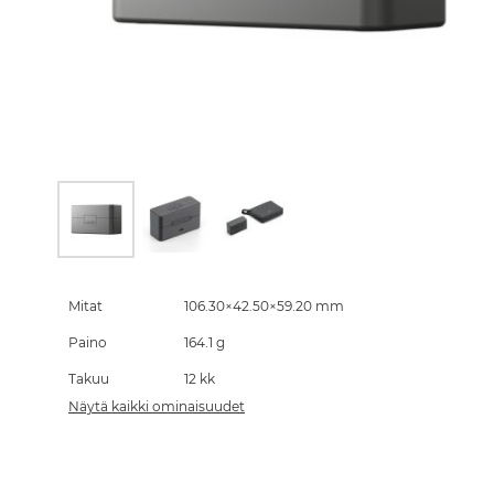
Skip
to
the
Mitat
106.30×42.50×59.20 mm
beginning
Paino
164.1 g
of
the
Takuu
12 kk
images
gallery
Näytä kaikki ominaisuudet