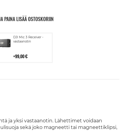
JA PAINA LISÄÄ OSTOSKORIIN
Lisää
DJI Mic 3 Receiver -
ostoskoriin
vastaanotin
99,00 €
ntä ja yksi vastaanotin. Lähettimet voidaan
tuulisuoja sekä joko magneetti tai magneettiklipsi,