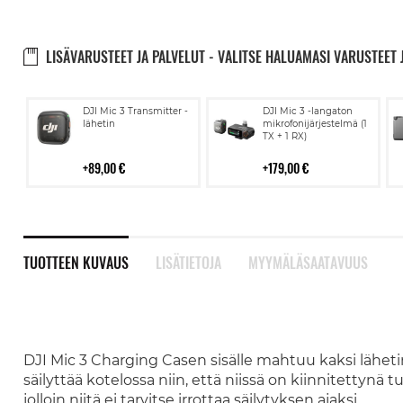
LISÄVARUSTEET JA PALVELUT - VALITSE HALUAMASI VARUSTEET 
Lisää
Lisää
DJI Mic 3 Transmitter -
DJI Mic 3 -langaton
ostoskoriin
ostoskoriin
lähetin
mikrofonijärjestelmä (1
TX + 1 RX)
89,00 €
179,00 €
TUOTTEEN KUVAUS
LISÄTIETOJA
MYYMÄLÄSAATAVUUS
DJI Mic 3 Charging Casen sisälle mahtuu kaksi läheti
säilyttää kotelossa niin, että niissä on kiinnitettynä 
jolloin niitä ei tarvitse irrottaa säilytyksen ajaksi.