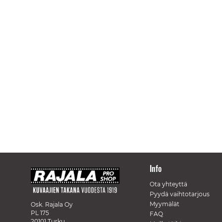
Info
Ota yhteyttä
Pyydä vaihtotarjous
Myymälät
Osk. Rajala Oy
PL 175
FAQ
20101 Turku