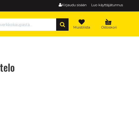
Kirjaudu sisään
Luo käyttäjätunnus
HAE
Muistilista
Ostoskori
telo