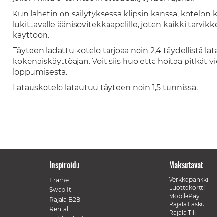
Kun lähetin on säilytyksessä klipsin kanssa, kotelon 
lukittavalle äänisovitekkaapelille, joten kaikki tarvik
käyttöön.
Täyteen ladattu kotelo tarjoaa noin 2,4 täydellistä l
kokonaiskäyttöajan. Voit siis huoletta hoitaa pitkät 
loppumisesta.
Latauskotelo latautuu täyteen noin 1,5 tunnissa.
Inspiroidu
Maksutavat
Verkkopankki
Frame
Luottokortti
Swap It
MobilePay
Rajala B2B
Rajala Lasku
Rental
Rajala Tili