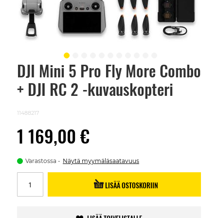
DJI Mini 5 Pro Fly More Combo
Skip
to
+ DJI RC 2 -kuvauskopteri
the
beginning
of
the
11488217
images
gallery
1 169,00 €
Varastossa
Näytä myymäläsaatavuus
LISÄÄ OSTOSKORIIN