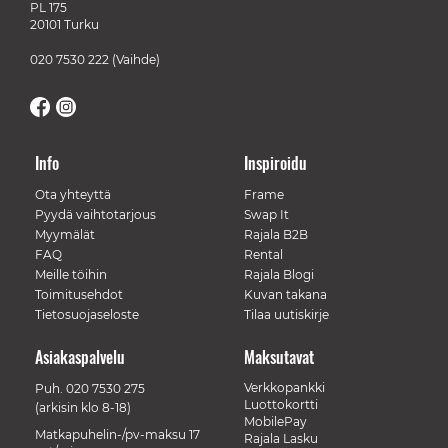
PL 175
20101 Turku
020 7530 222
(Vaihde)
Info
Inspiroidu
Ota yhteyttä
Frame
Pyydä vaihtotarjous
Swap It
Myymälät
Rajala B2B
FAQ
Rental
Meille töihin
Rajala Blogi
Toimitusehdot
Kuvan takana
Tietosuojaseloste
Tilaa uutiskirje
Asiakaspalvelu
Maksutavat
Verkkopankki
Puh.
020 7530 275
Luottokortti
(arkisin klo 8-18)
MobilePay
Matkapuhelin-/pv-maksu 17
Rajala Lasku