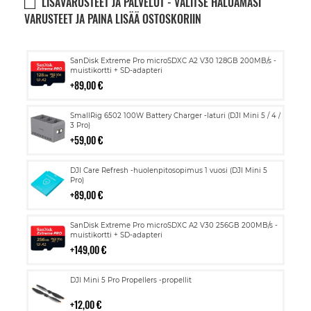
LISÄVARUSTEET JA PALVELUT - VALITSE HALUAMASI
VARUSTEET JA PAINA LISÄÄ OSTOSKORIIN
Lisää
SanDisk Extreme Pro microSDXC A2 V30 128GB 200MB/s -
ostoskoriin
muistikortti + SD-adapteri
89,00 €
Lisää
SmallRig 6502 100W Battery Charger -laturi (DJI Mini 5 / 4 /
ostoskoriin
3 Pro)
59,00 €
Lisää
DJI Care Refresh -huolenpitosopimus 1 vuosi (DJI Mini 5
ostoskoriin
Pro)
89,00 €
Lisää
SanDisk Extreme Pro microSDXC A2 V30 256GB 200MB/s -
ostoskoriin
muistikortti + SD-adapteri
149,00 €
Lisää
DJI Mini 5 Pro Propellers -propellit
ostoskoriin
12,00 €