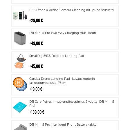
Lisää
UES Drone & Action Camera Cleaning Kit -puhdistussetti
ostoskoriin
29,00 €
Lisää
DJI Mini 5 Pro Two-Way Charging Hub -laturi
ostoskoriin
49,00 €
Lisää
SmallRig 5936 Foldable Landing Pad
ostoskoriin
45,00 €
Lisää
Caruba Drone Landing Pad -kuvauskopterin
ostoskoriin
laskeutumisalusta, 75cm
19,00 €
Lisää
DJI Care Refresh -huolenpitosopimus 2 vuotta (DJI Mini 5
ostoskoriin
Pro)
139,00 €
Lisää
DJI Mini 5 Pro Intelligent Flight Battery -akku
ostoskoriin