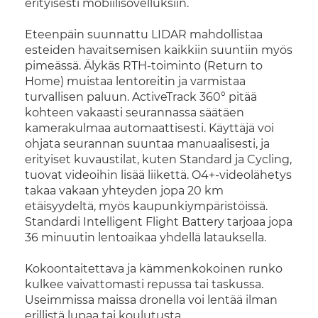
erityisesti mobiilisovelluksiin.
Eteenpäin suunnattu LIDAR mahdollistaa
esteiden havaitsemisen kaikkiin suuntiin myös
pimeässä. Älykäs RTH-toiminto (Return to
Home) muistaa lentoreitin ja varmistaa
turvallisen paluun. ActiveTrack 360° pitää
kohteen vakaasti seurannassa säätäen
kamerakulmaa automaattisesti. Käyttäjä voi
ohjata seurannan suuntaa manuaalisesti, ja
erityiset kuvaustilat, kuten Standard ja Cycling,
tuovat videoihin lisää liikettä. O4+-videolähetys
takaa vakaan yhteyden jopa 20 km
etäisyydeltä, myös kaupunkiympäristöissä.
Standardi Intelligent Flight Battery tarjoaa jopa
36 minuutin lentoaikaa yhdellä latauksella.
Kokoontaitettava ja kämmenkokoinen runko
kulkee vaivattomasti repussa tai taskussa.
Useimmissa maissa dronella voi lentää ilman
erillistä lupaa tai koulutusta.