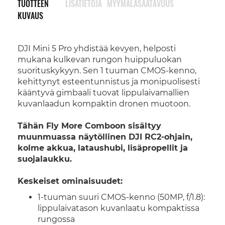
TUOTTEEN
LISÄTIETOJA
MYYMÄLÄSAATAVUUS
KUVAUS
DJI Mini 5 Pro yhdistää kevyen, helposti
mukana kulkevan rungon huippuluokan
suorituskykyyn. Sen 1 tuuman CMOS-kenno,
kehittynyt esteentunnistus ja monipuolisesti
kääntyvä gimbaali tuovat lippulaivamallien
kuvanlaadun kompaktin dronen muotoon.
Tähän Fly More Comboon sisältyy
muunmuassa näytöllinen DJI RC2-ohjain,
kolme akkua, lataushubi, lisäpropellit ja
suojalaukku.
Keskeiset ominaisuudet:
1-tuuman suuri CMOS-kenno (50MP, f/1.8):
lippulaivatason kuvanlaatu kompaktissa
rungossa