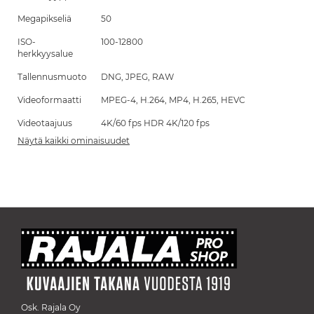
Megapikseliä
50
ISO-
100-12800
herkkyysalue
Tallennusmuoto
DNG, JPEG, RAW
Videoformaatti
MPEG-4, H.264, MP4, H.265, HEVC
Videotaajuus
4K/60 fps HDR 4K/120 fps
Näytä kaikki ominaisuudet
Osk. Rajala Oy