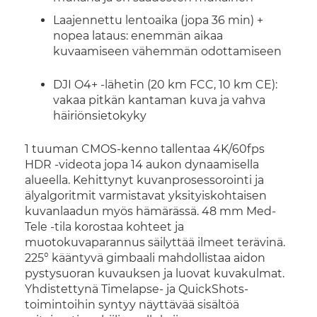
Laajennettu lentoaika (jopa 36 min) +
nopea lataus: enemmän aikaa
kuvaamiseen vähemmän odottamiseen
DJI O4+ -lähetin (20 km FCC, 10 km CE):
vakaa pitkän kantaman kuva ja vahva
häiriönsietokyky
1 tuuman CMOS-kenno tallentaa 4K/60fps
HDR -videota jopa 14 aukon dynaamisella
alueella. Kehittynyt kuvanprosessorointi ja
älyalgoritmit varmistavat yksityiskohtaisen
kuvanlaadun myös hämärässä. 48 mm Med-
Tele -tila korostaa kohteet ja
muotokuvaparannus säilyttää ilmeet terävinä.
225° kääntyvä gimbaali mahdollistaa aidon
pystysuoran kuvauksen ja luovat kuvakulmat.
Yhdistettynä Timelapse- ja QuickShots-
toimintoihin syntyy näyttävää sisältöä