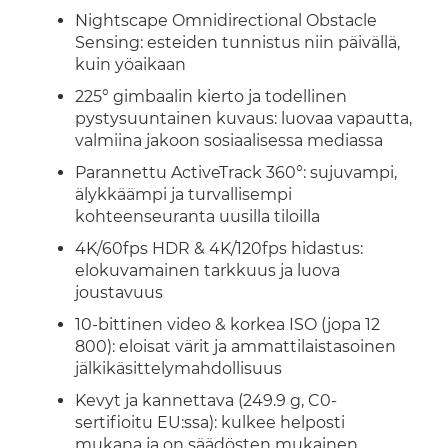
Nightscape Omnidirectional Obstacle
Sensing: esteiden tunnistus niin päivällä,
kuin yöaikaan
225° gimbaalin kierto ja todellinen
pystysuuntainen kuvaus: luovaa vapautta,
valmiina jakoon sosiaalisessa mediassa
Parannettu ActiveTrack 360°: sujuvampi,
älykkäämpi ja turvallisempi
kohteenseuranta uusilla tiloilla
4K/60fps HDR & 4K/120fps hidastus:
elokuvamainen tarkkuus ja luova
joustavuus
10-bittinen video & korkea ISO (jopa 12
800): eloisat värit ja ammattilaistasoinen
jälkikäsittelymahdollisuus
Kevyt ja kannettava (249.9 g, C0-
sertifioitu EU:ssa): kulkee helposti
mukana ja on säädösten mukainen