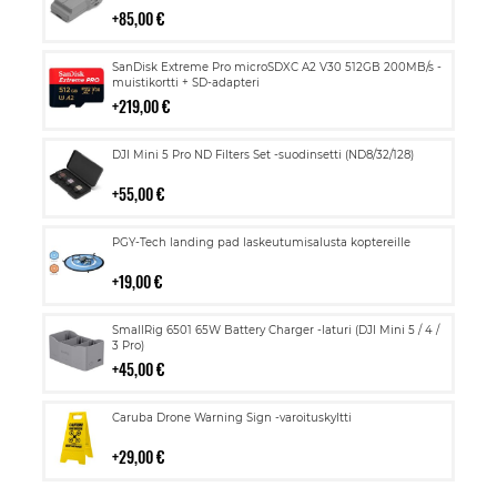
85,00 €
Lisää
SanDisk Extreme Pro microSDXC A2 V30 512GB 200MB/s -
ostoskoriin
muistikortti + SD-adapteri
219,00 €
Lisää
DJI Mini 5 Pro ND Filters Set -suodinsetti (ND8/32/128)
ostoskoriin
55,00 €
Lisää
PGY-Tech landing pad laskeutumisalusta koptereille
ostoskoriin
19,00 €
Lisää
SmallRig 6501 65W Battery Charger -laturi (DJI Mini 5 / 4 /
ostoskoriin
3 Pro)
45,00 €
Lisää
Caruba Drone Warning Sign -varoituskyltti
ostoskoriin
29,00 €