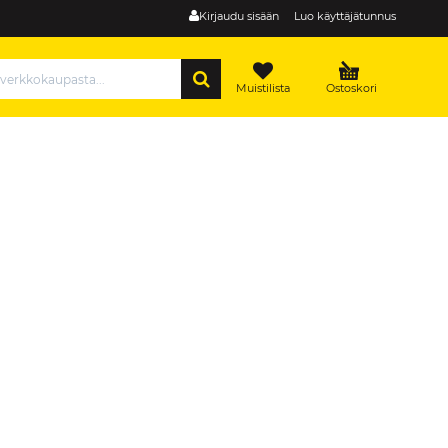
Kirjaudu sisään
Luo käyttäjätunnus
HAE
Muistilista
Ostoskori