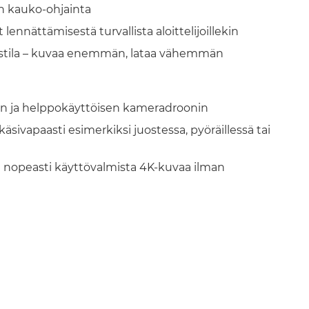
an kauko-ohjainta
lennättämisestä turvallista aloittelijoillekin
nustila – kuvaa enemmän, lataa vähemmän
llisen ja helppokäyttöisen kameradroonin
a käsivapaasti esimerkiksi juostessa, pyöräillessä tai
evat nopeasti käyttövalmista 4K-kuvaa ilman