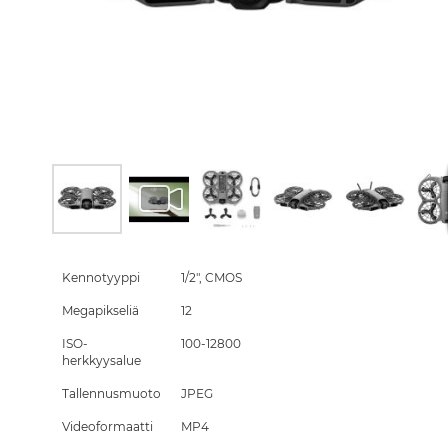
Skip
to
the
Kennotyyppi
1/2", CMOS
beginning
Megapikseliä
12
of
the
ISO-
100-12800
images
herkkyysalue
gallery
Tallennusmuoto
JPEG
Videoformaatti
MP4