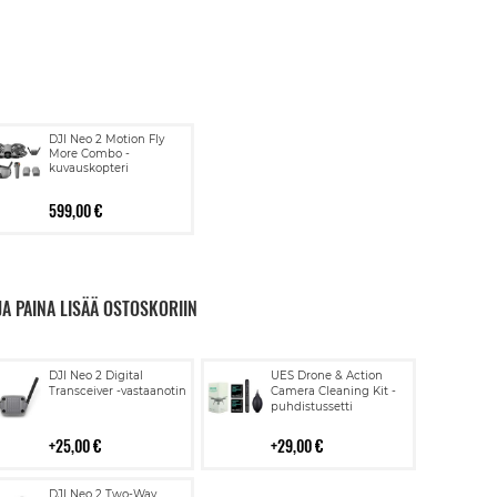
DJI Neo 2 Motion Fly
More Combo -
kuvauskopteri
599,00 €
JA PAINA LISÄÄ OSTOSKORIIN
Lisää
Lisää
DJI Neo 2 Digital
UES Drone & Action
ostoskoriin
ostoskoriin
Transceiver -vastaanotin
Camera Cleaning Kit -
puhdistussetti
25,00 €
29,00 €
Lisää
DJI Neo 2 Two-Way