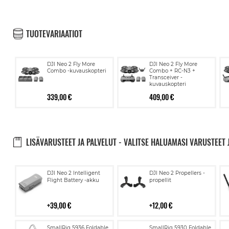
TUOTEVARIAATIOT
DJI Neo 2 Fly More
DJI Neo 2 Fly More
Combo -kuvauskopteri
Combo + RC-N3 +
Transceiver -
kuvauskopteri
339,00 €
409,00 €
LISÄVARUSTEET JA PALVELUT - VALITSE HALUAMASI VARUSTEET 
Lisää
Lisää
DJI Neo 2 Intelligent
DJI Neo 2 Propellers -
ostoskoriin
ostoskoriin
Flight Battery -akku
propellit
39,00 €
12,00 €
Lisää
Lisää
SmallRig 5936 Foldable
SmallRig 5930 Foldable