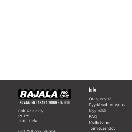
Info
Ota yhteyttä
Pyydä vaihtotarjous
Myymälät
Osk. Rajala Oy
PL 175
FAQ
20101 Turku
Meille töihin
Toimitusehdot
020 7530 222
(Vaihde)