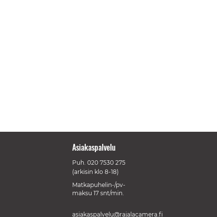
Asiakaspalvelu
Puh.
020 7530 275
(arkisin klo 8-18)
Matkapuhelin-/pv-
maksu 17 snt/min.
asiakaspalvelu@rajalacamera.fi