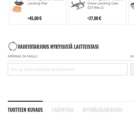
ostoskoriin
ostoskoriin
Landing Pad
Drone Landing Gear
(DJI Neo 2)
45,00 €
27,00 €
VAIHTOTARJOUS NYKYISISTÄ LAITTEISTASI
MERKKI JA MALLI
K
TUOTTEEN KUVAUS
LISÄTIETOJA
MYYMÄLÄSAATAVUUS