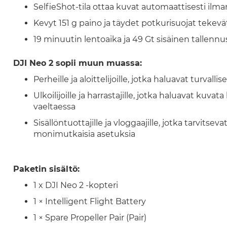
SelfieShot-tila ottaa kuvat automaattisesti ilm
Kevyt 151 g paino ja täydet potkurisuojat tekevät 
19 minuutin lentoaika ja 49 Gt sisäinen tallen
DJI Neo 2 sopii muun muassa:
Perheille ja aloittelijoille, jotka haluavat turva
Ulkoilijoille ja harrastajille, jotka haluavat kuvat
vaeltaessa
Sisällöntuottajille ja vloggaajille, jotka tarvits
monimutkaisia asetuksia
Paketin sisältö:
1 x DJI Neo 2 -kopteri
1 × Intelligent Flight Battery
1 × Spare Propeller Pair (Pair)