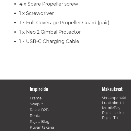
4 x Spare Propeller screw
1 x Screwdriver
1 × Full-Coverage Propeller Guard (pair)
1 x Neo 2 Gimbal Protector
1 × USB-C Charging Cable
Inspiroidu
Maksutavat
Verkkopankki
Frame
Luottokortti
Swap It
MobilePay
Rajala B2B
Rajala Lasku
Rental
Rajala Tili
Rajala Blogi
Kuvan takana