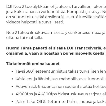
DJI Neo 2 tuo älykkään ohjauksen, turvallisen raken
jota kuka tahansa voi lennättää. Kompakti ja kevyt N
on suunniteltu sekä ensilentäjille, että luoville sisäll
videota helposti ja turvallisesti.
Neo 2 tekee ilmakuvaamisesta yksinkertaisempaa ja 
ulkona tai matkalla.
Huom! Tämä paketti ei sisällä DJI Transceiveriä, el
ohjaimella, vaan ainoastaan puhelinsovelluksella ja
Tärkeimmät ominaisuudet
Täysi 360° esteentunnistus takaa turvallisen len
Käsieleet ja ääniohjaus mahdollistavat luonnolli
ActiveTrack 8-suuntainen seuranta pitää kohtee
4K/60fps ja 4K/100fps hidastuskuvaus tarjoaa elo
Palm Take-Off & Return-to-Palm – nouse ja lask