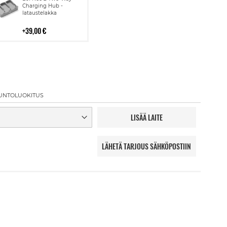
ostoskoriin
Charging Hub -
lataustelakka
39,00 €
UNTOLUOKITUS
LISÄÄ LAITE
LÄHETÄ TARJOUS SÄHKÖPOSTIIN