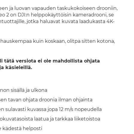
teen ja luovan vapauden taskukokoiseen drooniin,
eo 2 on DJI:n helppokäyttöisin kameradrooni, se
öntuottajille, jotka haluavat kuvata laadukasta 4K-
hauskempaa kuin koskaan, olitpa sitten kotona,
i tätä versiota ei ole mahdollista ohjata
 käsieleillä.
non sisällä ja ulkona
sen tavan ohjata droonia ilman ohjainta
n sulavasti kuvassa jopa 12 m/s nopeudella
kuvatasoista laatua ja tarkkaa liiketoistoa
e kädestä helposti