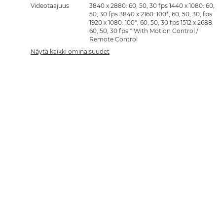
Videotaajuus
3840 x 2880: 60, 50, 30 fps 1440 x 1080: 60,
50, 30 fps 3840 x 2160: 100*, 60, 50, 30, fps
1920 x 1080: 100*, 60, 50, 30 fps 1512 x 2688:
60, 50, 30 fps * With Motion Control /
Remote Control
Näytä kaikki ominaisuudet