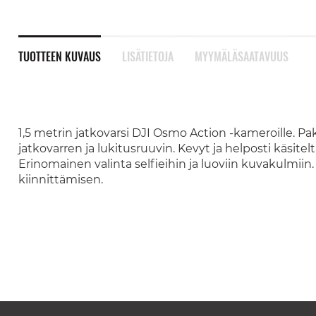
TUOTTEEN KUVAUS
LISÄTIETOJA
MYYMÄLÄSAATAVUUS
1,5 metrin jatkovarsi DJI Osmo Action -kameroille. Pak
jatkovarren ja lukitusruuvin. Kevyt ja helposti käsitel
Erinomainen valinta selfieihin ja luoviin kuvakulmiin.
kiinnittämisen.