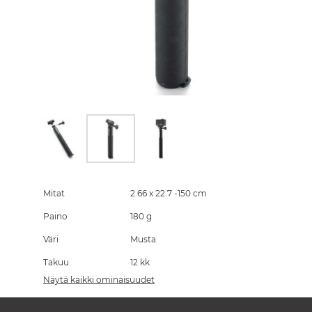
Skip
to
the
Mitat
2.66 x 22.7 -150 cm
beginning
Paino
180 g
of
the
Väri
Musta
images
gallery
Takuu
12 kk
Näytä kaikki ominaisuudet