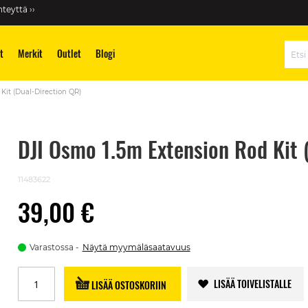
teyttä ››
t
Merkit
Outlet
Blogi
Hae
Kit (Dual-Direction QR)
DJI Osmo 1.5m Extension Rod Kit 
11483622
39,00 €
Varastossa
Näytä myymäläsaatavuus
LISÄÄ TOIVELISTALLE
LISÄÄ OSTOSKORIIN