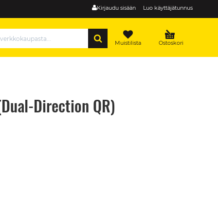
Kirjaudu sisään
Luo käyttäjätunnus
HAE
Muistilista
Ostoskori
(Dual-Direction QR)