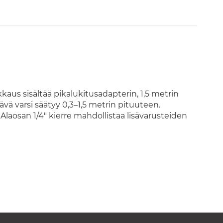
kaus sisältää pikalukitusadapterin, 1,5 metrin
tävä varsi säätyy 0,3–1,5 metrin pituuteen.
 Alaosan 1/4" kierre mahdollistaa lisävarusteiden