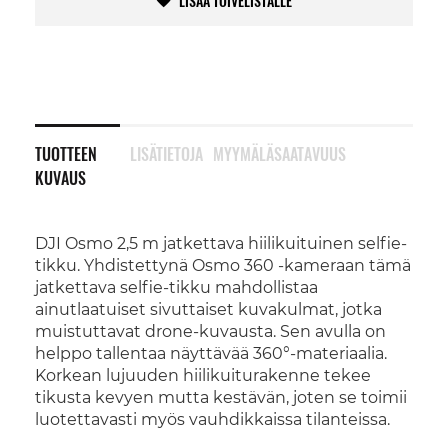
LISÄÄ TOIVELISTALLE
TUOTTEEN
LISÄTIETOJA
MYYMÄLÄSAATAVUUS
KUVAUS
DJI Osmo 2,5 m jatkettava hiilikuituinen selfie-
tikku. Yhdistettynä Osmo 360 -kameraan tämä
jatkettava selfie-tikku mahdollistaa
ainutlaatuiset sivuttaiset kuvakulmat, jotka
muistuttavat drone-kuvausta. Sen avulla on
helppo tallentaa näyttävää 360°-materiaalia.
Korkean lujuuden hiilikuiturakenne tekee
tikusta kevyen mutta kestävän, joten se toimii
luotettavasti myös vauhdikkaissa tilanteissa.