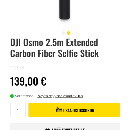
DJI Osmo 2.5m Extended
Skip
to
Carbon Fiber Selfie Stick
the
beginning
of
the
11489402
images
gallery
139,00 €
Varastossa
Näytä myymäläsaatavuus
LISÄÄ OSTOSKORIIN