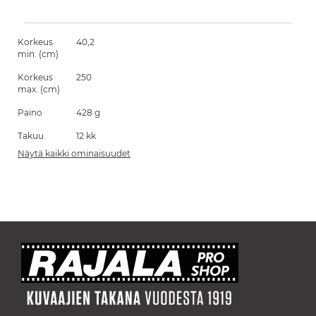
Korkeus
40,2
min. (cm)
Korkeus
250
max. (cm)
Paino
428 g
Takuu
12 kk
Näytä kaikki ominaisuudet