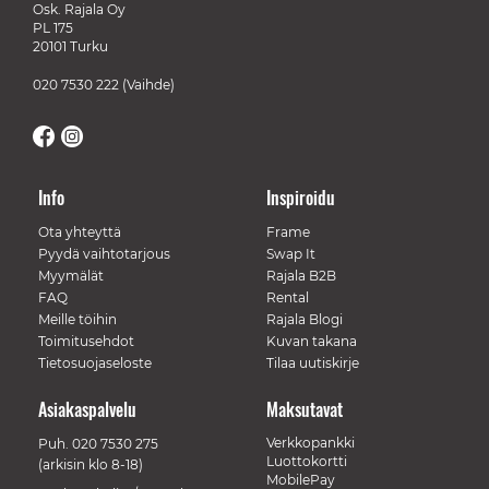
Osk. Rajala Oy
PL 175
20101 Turku
020 7530 222
(Vaihde)
Info
Inspiroidu
Ota yhteyttä
Frame
Pyydä vaihtotarjous
Swap It
Myymälät
Rajala B2B
FAQ
Rental
Meille töihin
Rajala Blogi
Toimitusehdot
Kuvan takana
Tietosuojaseloste
Tilaa uutiskirje
Asiakaspalvelu
Maksutavat
Verkkopankki
Puh.
020 7530 275
Luottokortti
(arkisin klo 8-18)
MobilePay