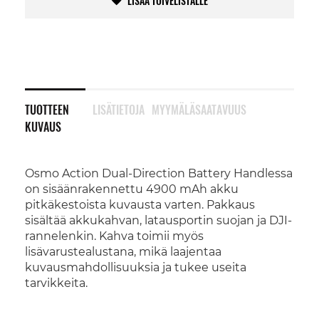
LISÄÄ TOIVELISTALLE
TUOTTEEN
LISÄTIETOJA
MYYMÄLÄSAATAVUUS
KUVAUS
Osmo Action Dual-Direction Battery Handlessa
on sisäänrakennettu 4900 mAh akku
pitkäkestoista kuvausta varten. Pakkaus
sisältää akkukahvan, latausportin suojan ja DJI-
rannelenkin. Kahva toimii myös
lisävarustealustana, mikä laajentaa
kuvausmahdollisuuksia ja tukee useita
tarvikkeita.