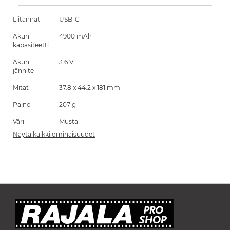
Liitännät
USB-C
Akun
4900 mAh
kapasiteetti
Akun
3.6 V
jännite
Mitat
37.8 x 44.2 x 181 mm
Paino
207 g
Väri
Musta
Näytä kaikki ominaisuudet