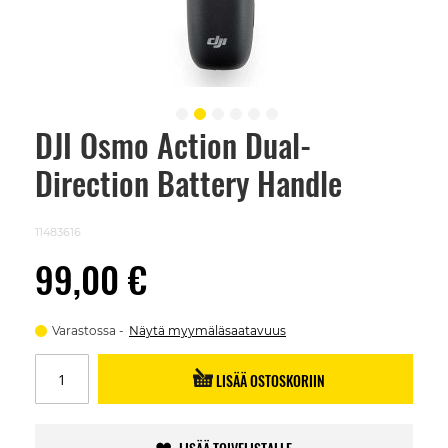
DJI Osmo Action Dual-
Skip
to
Direction Battery Handle
the
beginning
of
the
11483616
images
gallery
99,00 €
Varastossa
Näytä myymäläsaatavuus
LISÄÄ OSTOSKORIIN