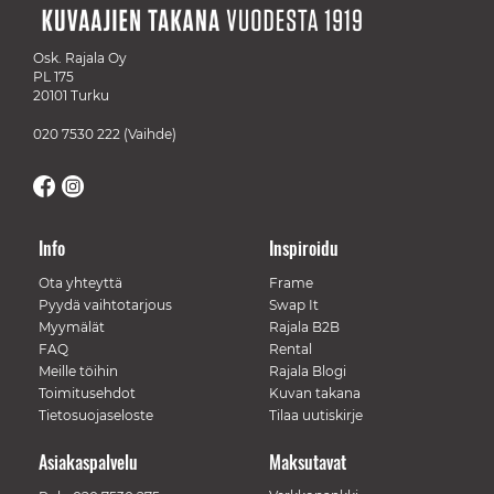
Osk. Rajala Oy
PL 175
20101 Turku
020 7530 222
(Vaihde)
Info
Inspiroidu
Ota yhteyttä
Frame
Pyydä vaihtotarjous
Swap It
Myymälät
Rajala B2B
FAQ
Rental
Meille töihin
Rajala Blogi
Toimitusehdot
Kuvan takana
Tietosuojaseloste
Tilaa uutiskirje
Asiakaspalvelu
Maksutavat