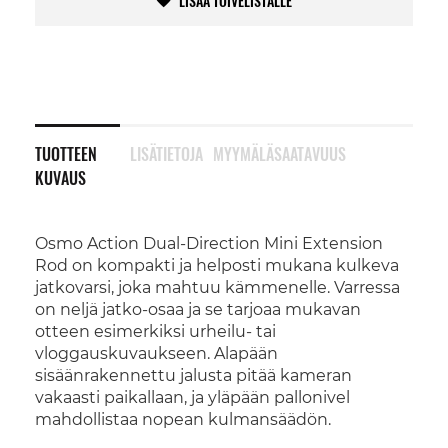
LISÄÄ TOIVELISTALLE
TUOTTEEN
LISÄTIETOJA
MYYMÄLÄSAATAVUUS
KUVAUS
Osmo Action Dual-Direction Mini Extension
Rod on kompakti ja helposti mukana kulkeva
jatkovarsi, joka mahtuu kämmenelle. Varressa
on neljä jatko-osaa ja se tarjoaa mukavan
otteen esimerkiksi urheilu- tai
vloggauskuvaukseen. Alapään
sisäänrakennettu jalusta pitää kameran
vakaasti paikallaan, ja yläpään pallonivel
mahdollistaa nopean kulmansäädön.