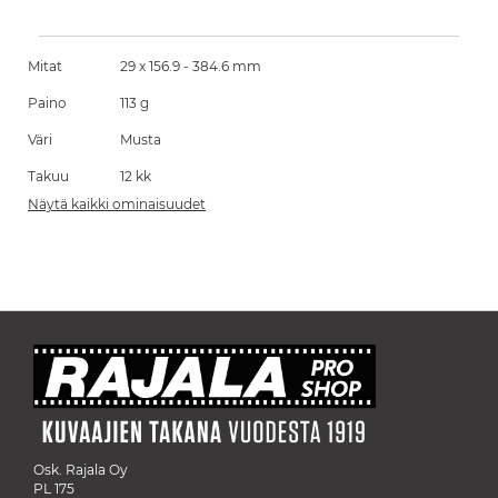
Mitat
29 x 156.9 - 384.6 mm
Paino
113 g
Väri
Musta
Takuu
12 kk
Näytä kaikki ominaisuudet
Osk. Rajala Oy
PL 175