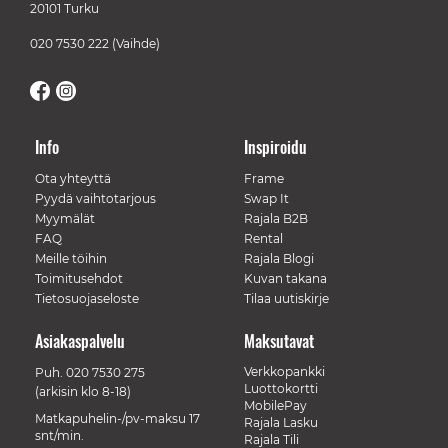
20101 Turku
020 7530 222
(Vaihde)
Info
Inspiroidu
Ota yhteyttä
Frame
Pyydä vaihtotarjous
Swap It
Myymälät
Rajala B2B
FAQ
Rental
Meille töihin
Rajala Blogi
Toimitusehdot
Kuvan takana
Tietosuojaseloste
Tilaa uutiskirje
Asiakaspalvelu
Maksutavat
Verkkopankki
Puh.
020 7530 275
Luottokortti
(arkisin klo 8-18)
MobilePay
Matkapuhelin-/pv-maksu 17
Rajala Lasku
snt/min.
Rajala Tili