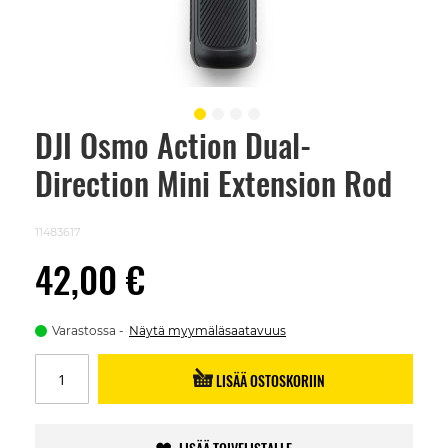
DJI Osmo Action Dual-
Skip
to
Direction Mini Extension Rod
the
beginning
of
the
11483617
images
gallery
42,00 €
Varastossa
Näytä myymäläsaatavuus
LISÄÄ OSTOSKORIIN