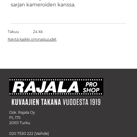
sarjan kameroiden kanssa.
Takuu
24 kk
Näytä kaikki ominaisuudet
Osk. Rajala Oy
PL 175
20101 Turku
020 7530 222
(Vaihde)