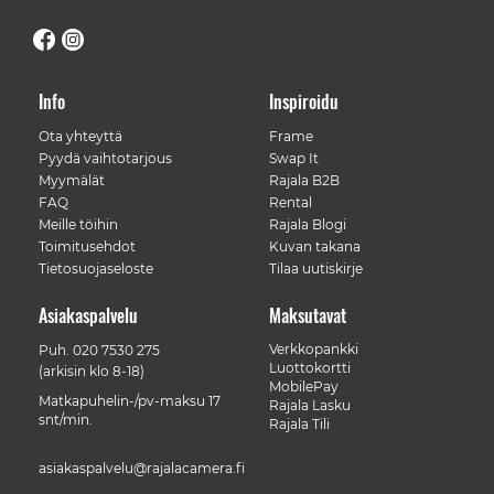
Info
Inspiroidu
Ota yhteyttä
Frame
Pyydä vaihtotarjous
Swap It
Myymälät
Rajala B2B
FAQ
Rental
Meille töihin
Rajala Blogi
Toimitusehdot
Kuvan takana
Tietosuojaseloste
Tilaa uutiskirje
Asiakaspalvelu
Maksutavat
Verkkopankki
Puh.
020 7530 275
Luottokortti
(arkisin klo 8-18)
MobilePay
Matkapuhelin-/pv-maksu 17
Rajala Lasku
snt/min.
Rajala Tili
asiakaspalvelu@rajalacamera.fi