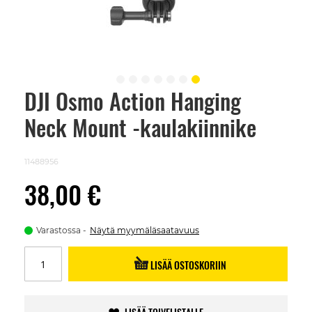
DJI Osmo Action Hanging
Skip
to
Neck Mount -kaulakiinnike
the
beginning
of
the
11488956
images
gallery
38,00 €
Varastossa
Näytä myymäläsaatavuus
LISÄÄ OSTOSKORIIN