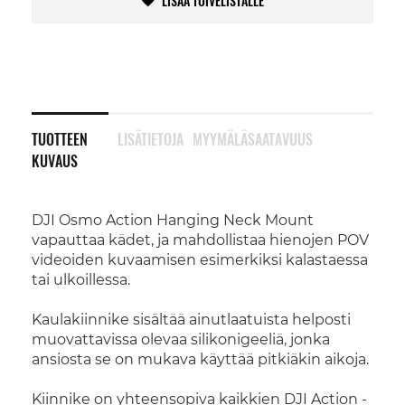
LISÄÄ TOIVELISTALLE
TUOTTEEN
LISÄTIETOJA
MYYMÄLÄSAATAVUUS
KUVAUS
DJI Osmo Action Hanging Neck Mount
vapauttaa kädet, ja mahdollistaa hienojen POV
videoiden kuvaamisen esimerkiksi kalastaessa
tai ulkoillessa.
Kaulakiinnike sisältää ainutlaatuista helposti
muovattavissa olevaa silikonigeeliä, jonka
ansiosta se on mukava käyttää pitkiäkin aikoja.
Kiinnike on yhteensopiva kaikkien DJI Action -