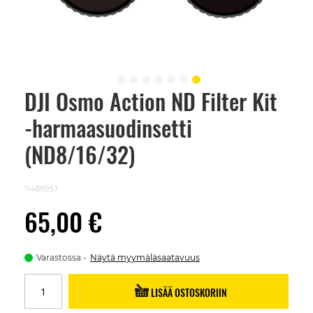
DJI Osmo Action ND Filter Kit
Skip
to
-harmaasuodinsetti
the
beginning
of
(ND8/16/32)
the
images
gallery
11488957
65,00 €
Varastossa
Näytä myymäläsaatavuus
LISÄÄ OSTOSKORIIN