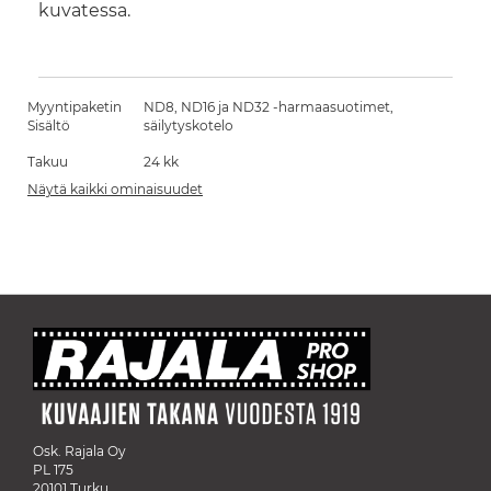
kuvatessa.
Myyntipaketin
ND8, ND16 ja ND32 -harmaasuotimet,
Sisältö
säilytyskotelo
Takuu
24 kk
Näytä kaikki ominaisuudet
Osk. Rajala Oy
PL 175
20101 Turku