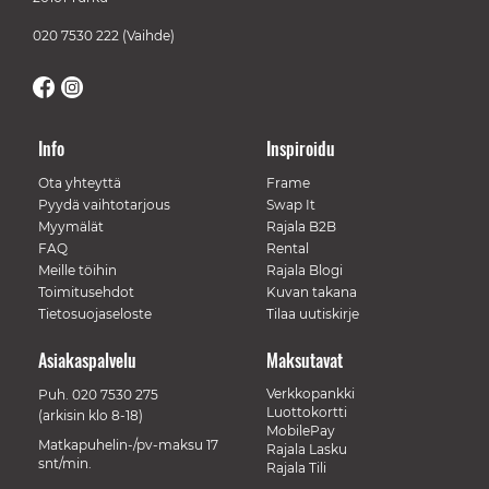
020 7530 222
(Vaihde)
Info
Inspiroidu
Ota yhteyttä
Frame
Pyydä vaihtotarjous
Swap It
Myymälät
Rajala B2B
FAQ
Rental
Meille töihin
Rajala Blogi
Toimitusehdot
Kuvan takana
Tietosuojaseloste
Tilaa uutiskirje
Asiakaspalvelu
Maksutavat
Verkkopankki
Puh.
020 7530 275
Luottokortti
(arkisin klo 8-18)
MobilePay
Matkapuhelin-/pv-maksu 17
Rajala Lasku
snt/min.
Rajala Tili