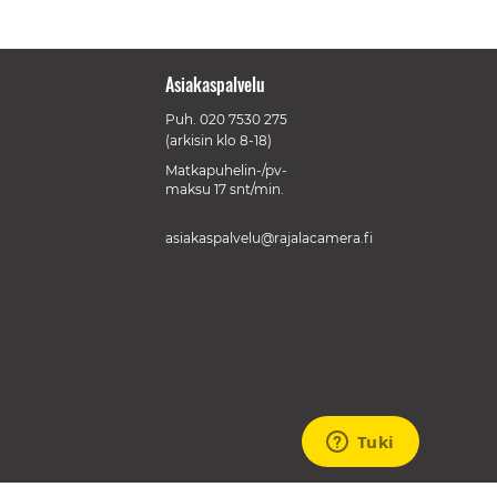
Asiakaspalvelu
Puh.
020 7530 275
(arkisin klo 8-18)
Matkapuhelin-/pv-
maksu 17 snt/min.
asiakaspalvelu@rajalacamera.fi