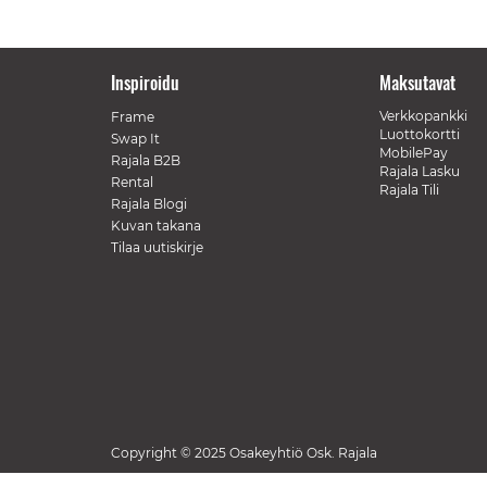
Inspiroidu
Maksutavat
Verkkopankki
Frame
Luottokortti
Swap It
MobilePay
Rajala B2B
Rajala Lasku
Rental
Rajala Tili
Rajala Blogi
Kuvan takana
Tilaa uutiskirje
Copyright © 2025 Osakeyhtiö Osk. Rajala