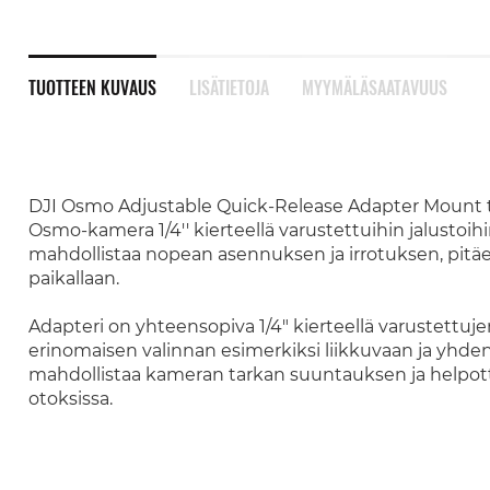
TUOTTEEN KUVAUS
LISÄTIETOJA
MYYMÄLÄSAATAVUUS
DJI Osmo Adjustable Quick-Release Adapter Mount tar
Osmo-kamera 1/4'' kierteellä varustettuihin jalustoihi
mahdollistaa nopean asennuksen ja irrotuksen, pitäen
paikallaan.
Adapteri on yhteensopiva 1/4" kierteellä varustettujen
erinomaisen valinnan esimerkiksi liikkuvaan ja yhde
mahdollistaa kameran tarkan suuntauksen ja helpottaa
otoksissa.