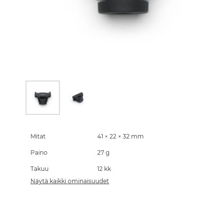
Skip
to
the
Mitat
41 × 22 × 32 mm
beginning
Paino
27 g
of
the
Takuu
12 kk
images
gallery
Näytä kaikki ominaisuudet