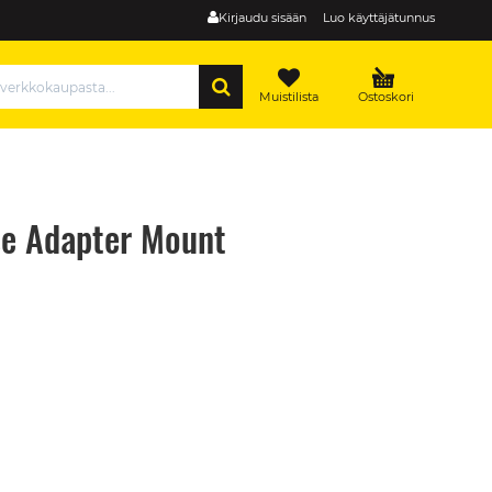
Kirjaudu sisään
Luo käyttäjätunnus
HAE
Muistilista
Ostoskori
se Adapter Mount