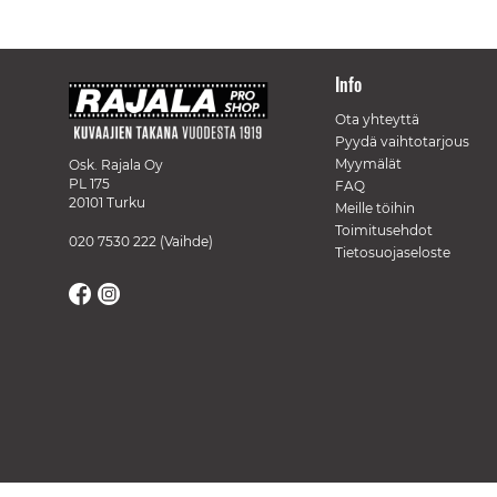
Info
Ota yhteyttä
Pyydä vaihtotarjous
Myymälät
Osk. Rajala Oy
PL 175
FAQ
20101 Turku
Meille töihin
Toimitusehdot
020 7530 222
(Vaihde)
Tietosuojaseloste
// Track a page view, by UPI