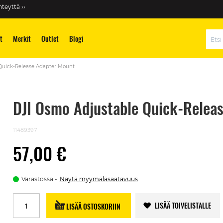
teyttä ››
t
Merkit
Outlet
Blogi
Hae
Quick-Release Adapter Mount
DJI Osmo Adjustable Quick-Relea
11489397
57,00 €
Varastossa
Näytä myymäläsaatavuus
LISÄÄ TOIVELISTALLE
LISÄÄ OSTOSKORIIN