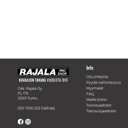
Info
Ota yhteyttä
Pyydä vaihtotarjous
Myymälät
Osk. Rajala Oy
PL 175
FAQ
20101 Turku
Meille töihin
Toimitusehdot
020 7530 222
(Vaihde)
Tietosuojaseloste