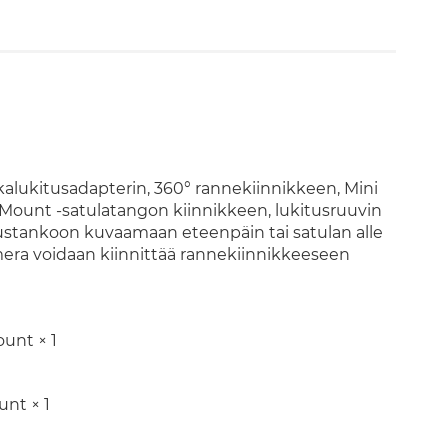
ikalukitusadapterin, 360° rannekiinnikkeen, Mini
 Mount -satulatangon kiinnikkeen, lukitusruuvin
ustankoon kuvaamaan eteenpäin tai satulan alle
mera voidaan kiinnittää rannekiinnikkeeseen
unt × 1
nt × 1