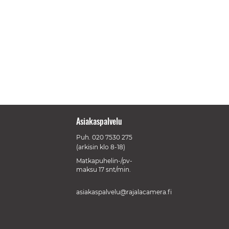
Asiakaspalvelu
Puh.
020 7530 275
(arkisin klo 8-18)
Matkapuhelin-/pv-
maksu 17 snt/min.
asiakaspalvelu@rajalacamera.fi