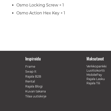
Osmo Locking Screw × 1
Osmo Action Hex Key × 1
Inspiroidu
Maksutavat
Verkkopankki
Frame
Luottokortti
Swap It
MobilePay
Rajala B2B
Rajala Lasku
Rental
Rajala Tili
Rajala Blogi
Kuvan takana
Tilaa uutiskirje