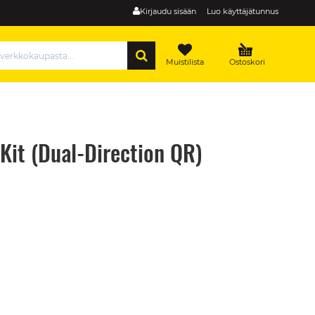
Kirjaudu sisään
Luo käyttäjätunnus
HAE
Muistilista
Ostoskori
Kit (Dual-Direction QR)