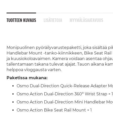
TUOTTEEN KUVAUS
LISÄTIETOJA
MYYMÄLÄSAATAVUUS
Monipuolinen pyöräilyvarustepaketti, joka sisältää p
Handlebar Mount -tanko-kiinnikkeen, Bike Seat Rail
ja kuusiokoloavaimen. Kamera voidaan asentaa ohja
tallentamaan takana tulevat ajajat. Tauon aikana ka
helppoa vloggausta varten.
Paketissa mukana:
Osmo Dual-Direction Quick-Release Adapter Mo
Osmo Action Dual-Direction 360° Wrist Strap × 1
Osmo Action Dual-Direction Mini Handlebar Mou
Osmo Action Bike Seat Rail Mount × 1