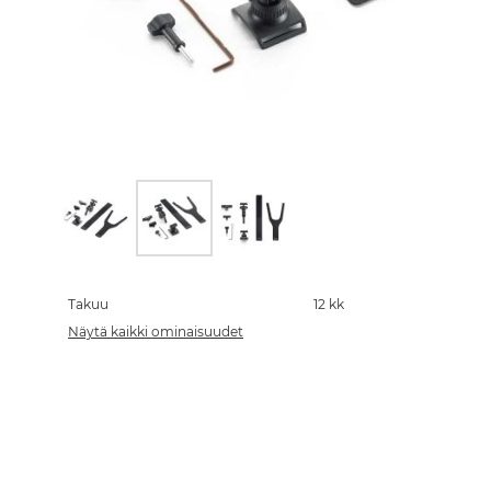
Skip
to
the
Takuu
12 kk
beginning
Näytä kaikki ominaisuudet
of
the
images
gallery