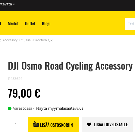
teyttä ››
t
Merkit
Outlet
Blogi
Hae
 Accessory Kit (Dual-Direction QR)
DJI Osmo Road Cycling Accessory 
11483624
79,00 €
Varastossa
Näytä myymäläsaatavuus
LISÄÄ TOIVELISTALLE
LISÄÄ OSTOSKORIIN