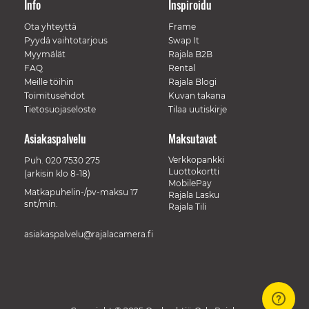
Info
Inspiroidu
Ota yhteyttä
Frame
Pyydä vaihtotarjous
Swap It
Myymälät
Rajala B2B
FAQ
Rental
Meille töihin
Rajala Blogi
Toimitusehdot
Kuvan takana
Tietosuojaseloste
Tilaa uutiskirje
Asiakaspalvelu
Maksutavat
Verkkopankki
Puh.
020 7530 275
Luottokortti
(arkisin klo 8-18)
MobilePay
Matkapuhelin-/pv-maksu 17
Rajala Lasku
snt/min.
Rajala Tili
asiakaspalvelu@rajalacamera.fi