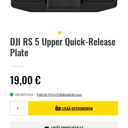
DJI RS 5 Upper Quick-Release
Skip
to
Plate
the
beginning
of
the
11483642
images
gallery
19,00 €
Varastossa
Näytä myymäläsaatavuus
LISÄÄ OSTOSKORIIN