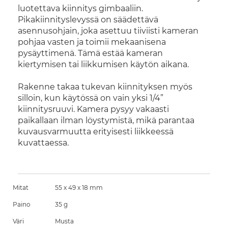
luotettava kiinnitys gimbaaliin.
Pikakiinnityslevyssä on säädettävä
asennusohjain, joka asettuu tiiviisti kameran
pohjaa vasten ja toimii mekaanisena
pysäyttimenä. Tämä estää kameran
kiertymisen tai liikkumisen käytön aikana.
Rakenne takaa tukevan kiinnityksen myös
silloin, kun käytössä on vain yksi 1/4”
kiinnitysruuvi. Kamera pysyy vakaasti
paikallaan ilman löystymistä, mikä parantaa
kuvausvarmuutta erityisesti liikkeessä
kuvattaessa.
Mitat
55 x 49 x 18 mm
Paino
35 g
Väri
Musta