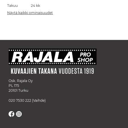
Takuu
24 kk
Näytä kaikki ominaisuudet
Osk. Rajala Oy
PL 175
20101 Turku
020 7530 222
(Vaihde)