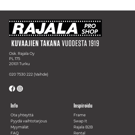
Osk. Rajala Oy
PL 175
20101 Turku
020 7530 222
(Vaihde)
Info
Inspiroidu
Ota yhteyttä
Frame
Pyydä vaihtotarjous
Swap It
Myymälät
Rajala B2B
FAQ
Rental