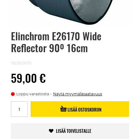
Elinchrom E26170 Wide
Skip
to
Reflector 90º 16cm
the
beginning
of
the
15E32E26170
images
gallery
59,00 €
Loppu varastosta
Näytä myymäläsaatavuus
LISÄÄ OSTOSKORIIN
LISÄÄ TOIVELISTALLE