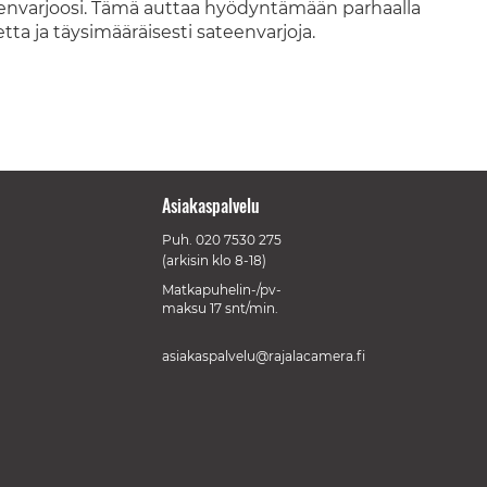
eenvarjoosi. Tämä auttaa hyödyntämään parhaalla
tta ja täysimääräisesti sateenvarjoja.
Asiakaspalvelu
Puh.
020 7530 275
(arkisin klo 8-18)
Matkapuhelin-/pv-
maksu 17 snt/min.
asiakaspalvelu@rajalacamera.fi