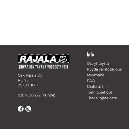
Info
Ota yhteyttä
Pyydä vaihtotarjous
Myymälät
Osk. Rajala Oy
PL 175
FAQ
20101 Turku
Meille töihin
Toimitusehdot
020 7530 222
(Vaihde)
Tietosuojaseloste