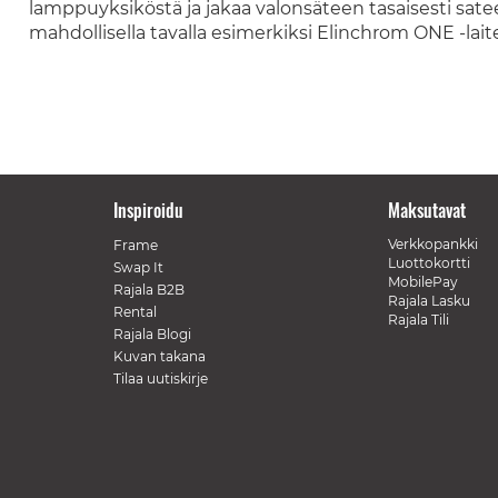
lamppuyksiköstä ja jakaa valonsäteen tasaisesti sat
mahdollisella tavalla esimerkiksi Elinchrom ONE -laite
Inspiroidu
Maksutavat
Verkkopankki
Frame
Luottokortti
Swap It
MobilePay
Rajala B2B
Rajala Lasku
Rental
Rajala Tili
Rajala Blogi
Kuvan takana
Tilaa uutiskirje