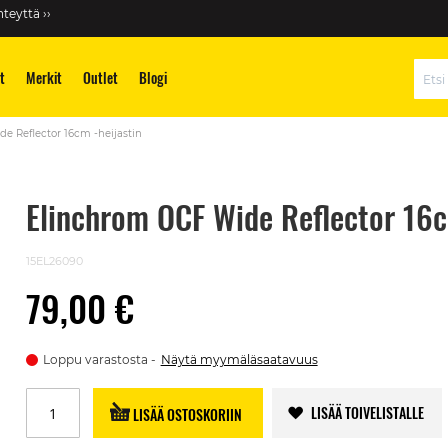
teyttä ››
t
Merkit
Outlet
Blogi
Hae
e Reflector 16cm -heijastin
Elinchrom OCF Wide Reflector 16c
15EL26090
79,00 €
Loppu varastosta
Näytä myymäläsaatavuus
LISÄÄ TOIVELISTALLE
LISÄÄ OSTOSKORIIN