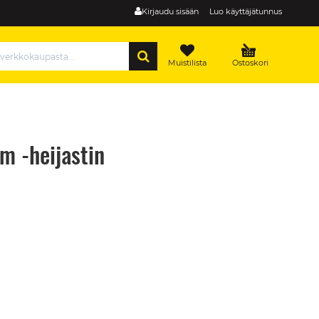
Kirjaudu sisään
Luo käyttäjätunnus
HAE
Muistilista
Ostoskori
m -heijastin