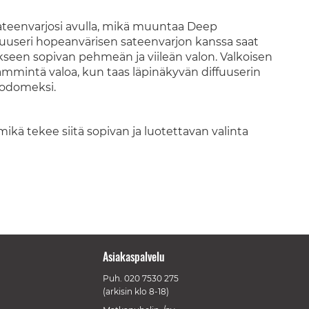
ateenvarjosi avulla, mikä muuntaa Deep
fuuseri hopeanvärisen sateenvarjon kanssa saat
kseen sopivan pehmeän ja viileän valon. Valkoisen
ämmintä valoa, kun taas läpinäkyvän diffuuserin
alodomeksi.
ikä tekee siitä sopivan ja luotettavan valinta
Asiakaspalvelu
Puh.
020 7530 275
(arkisin klo 8-18)