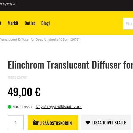
teyttä ››
t
Merkit
Outlet
Blogi
Hae
ranslucent Diffuser for Deep Umbrella 105cm (26761)
Elinchrom Translucent Diffuser f
15E32E26761
49,00 €
Varastossa
Näytä myymäläsaatavuus
LISÄÄ TOIVELISTALLE
LISÄÄ OSTOSKORIIN