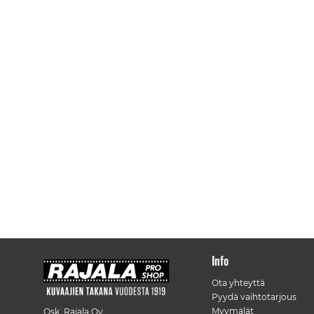
Info
Ota yhteyttä
Pyydä vaihtotarjous
Myymälät
Osk. Rajala Oy