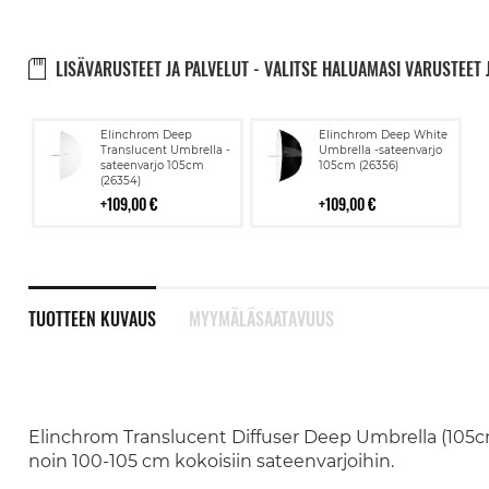
LISÄVARUSTEET JA PALVELUT - VALITSE HALUAMASI VARUSTEET 
Lisää
Lisää
Elinchrom Deep
Elinchrom Deep White
ostoskoriin
ostoskoriin
Translucent Umbrella -
Umbrella -sateenvarjo
sateenvarjo 105cm
105cm (26356)
(26354)
109,00 €
109,00 €
TUOTTEEN KUVAUS
MYYMÄLÄSAATAVUUS
Elinchrom Translucent Diffuser Deep Umbrella (105c
noin 100-105 cm kokoisiin sateenvarjoihin.