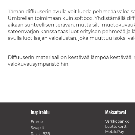
Tämän diffuuserin avulla voit luoda pehmeää valoa s
Umbrellan toimimaan kuin softbox. Yhdistämällä dif
aikaan suhteellisen terävän, mutta silti muotokuvau
sateenvarjon kanssa taas luot erityisen pehmeää ja l
avulla luot laajan valoalustan, joka muuttuu isoksi v
Diffuuserin materiaali on kestävää lämpöä kestävää, m
valokuvausympäristöihin.
Inspiroidu
Maksutavat
Verkkopankki
Frame
Luottokortti
Swap It
MobilePay
Rajala B2B