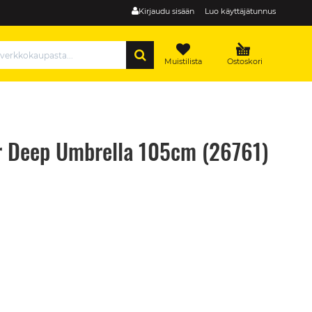
Kirjaudu sisään
Luo käyttäjätunnus
HAE
Muistilista
Ostoskori
or Deep Umbrella 105cm (26761)