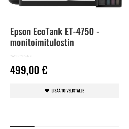
Epson EcoTank ET-4750 -
Skip
to
monitoimitulostin
the
beginning
of
the
24C11CG19401
images
gallery
499,00 €
LISÄÄ TOIVELISTALLE