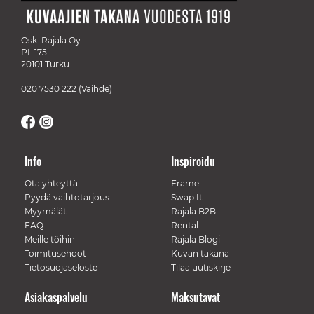
Osk. Rajala Oy
PL 175
20101 Turku
020 7530 222
(Vaihde)
Info
Inspiroidu
Ota yhteyttä
Frame
Pyydä vaihtotarjous
Swap It
Myymälät
Rajala B2B
FAQ
Rental
Meille töihin
Rajala Blogi
Toimitusehdot
Kuvan takana
Tietosuojaseloste
Tilaa uutiskirje
Asiakaspalvelu
Maksutavat