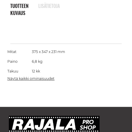
TUOTTEEN
LISÄTIETOJA
KUVAUS
Mitat
375‎ x 347 x 231 mm
Paino
6,8 kg
Takuu
12 kk
Näytä kaikki ominaisuudet