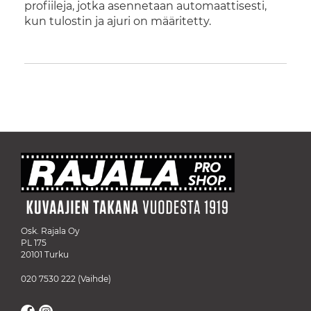
profiileja, jotka asennetaan automaattisesti,
kun tulostin ja ajuri on määritetty.
Osk. Rajala Oy
PL 175
20101 Turku
020 7530 222
(Vaihde)