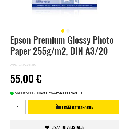
Epson Premium Glossy Photo
Skip
to
Paper 255g/m2, DIN A3/20
the
beginning
of
the
24871C13S041315
images
gallery
55,00 €
Varastossa
Näytä myymäläsaatavuus
LISÄÄ OSTOSKORIIN
LISÄÄ TOIVELISTALLE