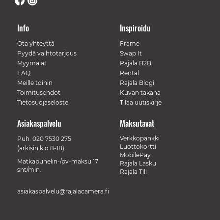
Info
Inspiroidu
Ota yhteyttä
Frame
Pyydä vaihtotarjous
Swap It
Myymälät
Rajala B2B
FAQ
Rental
Meille töihin
Rajala Blogi
Toimitusehdot
Kuvan takana
Tietosuojaseloste
Tilaa uutiskirje
Asiakaspalvelu
Maksutavat
Verkkopankki
Puh.
020 7530 275
Luottokortti
(arkisin klo 8-18)
MobilePay
Matkapuhelin-/pv-maksu 17
Rajala Lasku
snt/min.
Rajala Tili
asiakaspalvelu@rajalacamera.fi