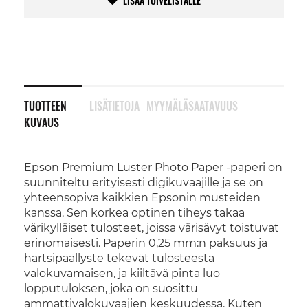
LISÄÄ TOIVELISTALLE
TUOTTEEN
LISÄTIETOJA
MYYMÄLÄSAATAVUUS
KUVAUS
Epson Premium Luster Photo Paper -paperi on
suunniteltu erityisesti digikuvaajille ja se on
yhteensopiva kaikkien Epsonin musteiden
kanssa. Sen korkea optinen tiheys takaa
värikylläiset tulosteet, joissa värisävyt toistuvat
erinomaisesti. Paperin 0,25 mm:n paksuus ja
hartsipäällyste tekevät tulosteesta
valokuvamaisen, ja kiiltävä pinta luo
lopputuloksen, joka on suosittu
ammattivalokuvaajien keskuudessa. Kuten