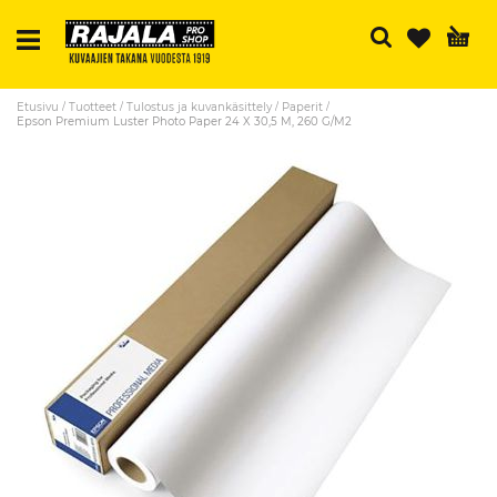
Ha
Etusivu
Tuotteet
Tulostus ja kuvankäsittely
Paperit
Epson Premium Luster Photo Paper 24 X 30,5 M, 260 G/M2
Skip
to
the
end
of
the
images
gallery