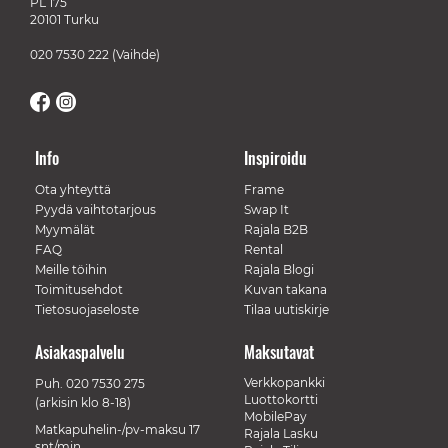
PL 175
20101 Turku
020 7530 222
(Vaihde)
Info
Inspiroidu
Ota yhteyttä
Frame
Pyydä vaihtotarjous
Swap It
Myymälät
Rajala B2B
FAQ
Rental
Meille töihin
Rajala Blogi
Toimitusehdot
Kuvan takana
Tietosuojaseloste
Tilaa uutiskirje
Asiakaspalvelu
Maksutavat
Verkkopankki
Puh.
020 7530 275
Luottokortti
(arkisin klo 8-18)
MobilePay
Matkapuhelin-/pv-maksu 17
Rajala Lasku
snt/min.