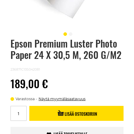
Epson Premium Luster Photo
Skip
to
Paper 24 X 30,5 M, 260 G/M2
the
beginning
of
the
236871C13S042081
images
gallery
189,00 €
Varastossa
Näytä myymäläsaatavuus
LISÄÄ OSTOSKORIIN