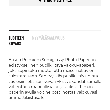
LISÄÄ TOIVELISTALLE
TUOTTEEN
MYYMÄLÄSAATAVUUS
KUVAUS
Epson Premium Semiglossy Photo Paper on
edistyksellinen puolikiiltävä valokuvapaperi,
joka sopii sekä muoto- että maisemakuvien
tulostamiseen. Sen tyylikäs puolikiiltävä pinta
tuo esiin jokaisen kuvan yksityiskohdat samalla
vähentäen mahdollisia heijastuksia. Tämän
paperin avulla voit helposti nostaa valokuvasi
ammattilaistasolle.