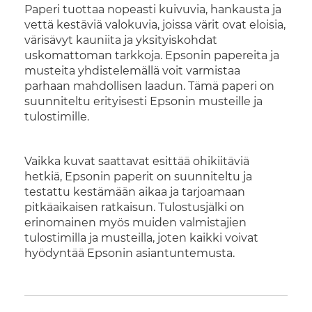
Paperi tuottaa nopeasti kuivuvia, hankausta ja
vettä kestäviä valokuvia, joissa värit ovat eloisia,
värisävyt kauniita ja yksityiskohdat
uskomattoman tarkkoja. Epsonin papereita ja
musteita yhdistelemällä voit varmistaa
parhaan mahdollisen laadun. Tämä paperi on
suunniteltu erityisesti Epsonin musteille ja
tulostimille.
Vaikka kuvat saattavat esittää ohikiitäviä
hetkiä, Epsonin paperit on suunniteltu ja
testattu kestämään aikaa ja tarjoamaan
pitkäaikaisen ratkaisun. Tulostusjälki on
erinomainen myös muiden valmistajien
tulostimilla ja musteilla, joten kaikki voivat
hyödyntää Epsonin asiantuntemusta.