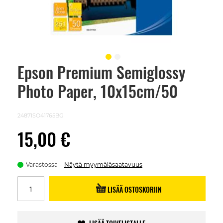
Epson Premium Semiglossy
Skip
to
Photo Paper, 10x15cm/50
the
beginning
of
the
24871SO41765BG
images
gallery
15,00 €
Varastossa
Näytä myymäläsaatavuus
LISÄÄ OSTOSKORIIN