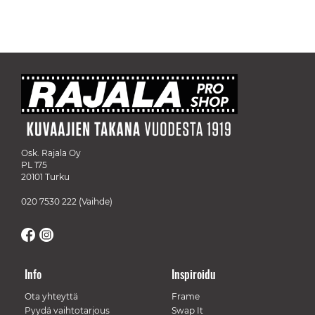
Osk. Rajala Oy
PL 175
20101 Turku
020 7530 222
(Vaihde)
Info
Inspiroidu
Ota yhteyttä
Frame
Pyydä vaihtotarjous
Swap It