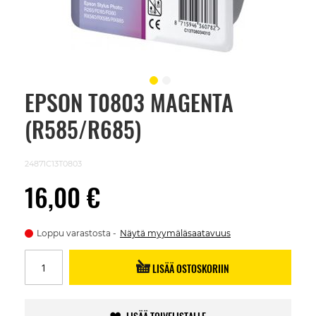
EPSON T0803 MAGENTA
Skip
to
(R585/R685)
the
beginning
of
the
24871C13T0803
images
gallery
16,00 €
Loppu varastosta
Näytä myymäläsaatavuus
LISÄÄ OSTOSKORIIN