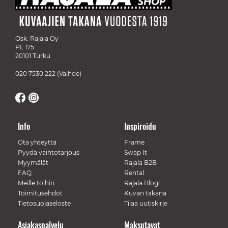
Osk. Rajala Oy
PL 175
20101 Turku
020 7530 222
(Vaihde)
Info
Inspiroidu
Ota yhteyttä
Frame
Pyydä vaihtotarjous
Swap It
Myymälät
Rajala B2B
FAQ
Rental
Meille töihin
Rajala Blogi
Toimitusehdot
Kuvan takana
Tietosuojaseloste
Tilaa uutiskirje
Asiakaspalvelu
Maksutavat