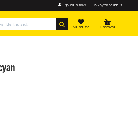
Kirjaudu sisään
Luo käyttäjätunnus
HAE
Muistilista
Ostoskori
cyan