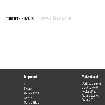
TUOTTEEN KUVAUS
MYYMÄLÄSAATAVUUS
Inspiroidu
Maksutavat
Verkkopankki
Frame
Luottokortti
Swap It
MobilePay
Rajala B2B
Rajala Lasku
Rental
Rajala Tili
Rajala Blogi