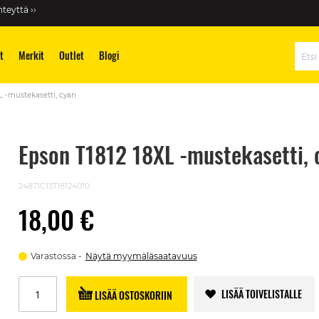
teyttä ››
t
Merkit
Outlet
Blogi
Hae
L -mustekasetti, cyan
Epson T1812 18XL -mustekasetti, 
24871C13T18124010
18,00 €
Varastossa
Näytä myymäläsaatavuus
LISÄÄ TOIVELISTALLE
LISÄÄ OSTOSKORIIN