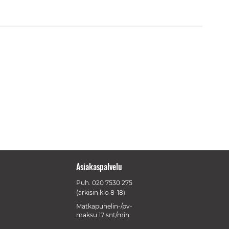
Asiakaspalvelu
Puh.
020 7530 275
(arkisin klo 8-18)
Matkapuhelin-/pv-
maksu 17 snt/min.