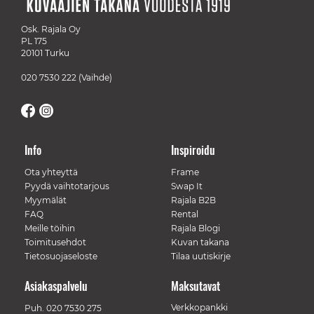
Osk. Rajala Oy
PL 175
20101 Turku
020 7530 222
(Vaihde)
Info
Inspiroidu
Ota yhteyttä
Frame
Pyydä vaihtotarjous
Swap It
Myymälät
Rajala B2B
FAQ
Rental
Meille töihin
Rajala Blogi
Toimitusehdot
Kuvan takana
Tietosuojaseloste
Tilaa uutiskirje
Asiakaspalvelu
Maksutavat
Verkkopankki
Puh.
020 7530 275