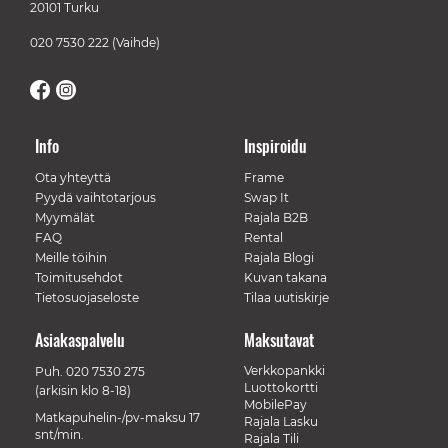
20101 Turku
020 7530 222
(Vaihde)
Info
Inspiroidu
Ota yhteyttä
Frame
Pyydä vaihtotarjous
Swap It
Myymälät
Rajala B2B
FAQ
Rental
Meille töihin
Rajala Blogi
Toimitusehdot
Kuvan takana
Tietosuojaseloste
Tilaa uutiskirje
Asiakaspalvelu
Maksutavat
Verkkopankki
Puh.
020 7530 275
Luottokortti
(arkisin klo 8-18)
MobilePay
Matkapuhelin-/pv-maksu 17
Rajala Lasku
snt/min.
Rajala Tili