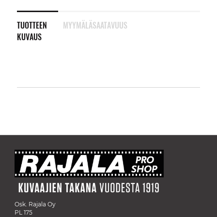
TUOTTEEN
MYYMÄLÄSAATAVUUS
KUVAUS
Osk. Rajala Oy
PL 175