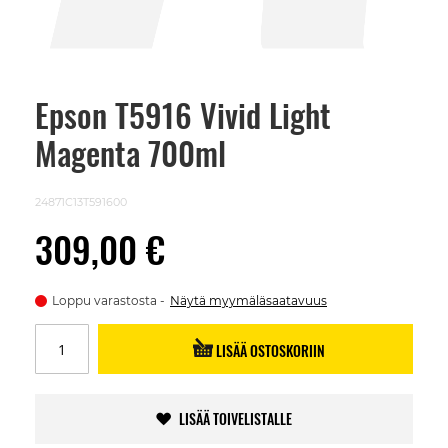
Epson T5916 Vivid Light
Skip
to
Magenta 700ml
the
beginning
of
the
24871C13T591600
images
gallery
309,00 €
Loppu varastosta
Näytä myymäläsaatavuus
LISÄÄ OSTOSKORIIN
LISÄÄ TOIVELISTALLE