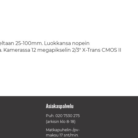
uudeltaan 25-100mm. Luokkansa nopein
. Kamerassa 12 megapikselin 2/3" X-Trans CMOS II
Asiakaspalvelu
Puh.
020 7530 275
(arkisin klo 8-18)
Matkapuhelin-/pv-
maksu 17 snt/min.