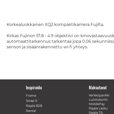
Korkealuokkainen XQ2 kompaktikamera Fujilta.
Kirkas Fujinon f/1.8 - 4.9 objektiivi on kinovastaav
automaattitarkennus tarkentaa jopa 0.06 sekunnissa
sensori ja sisäänrakennettu wi-fi yhteys.
Inspiroidu
Maksutavat
Verkkopankki
Frame
Luottokortti
Swap It
MobilePay
Rajala B2B
Rajala Lasku
Rental
Rajala Tili