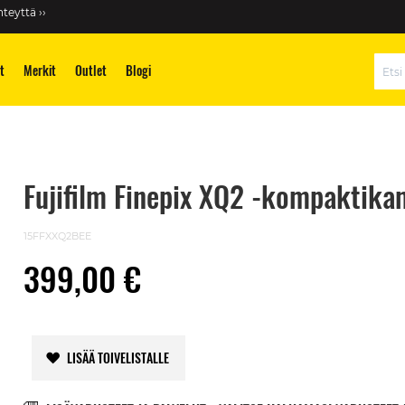
teyttä ››
t
Merkit
Outlet
Blogi
Hae
Fujifilm Finepix XQ2 -kompaktika
15FFXXQ2BEE
399,00 €
LISÄÄ TOIVELISTALLE