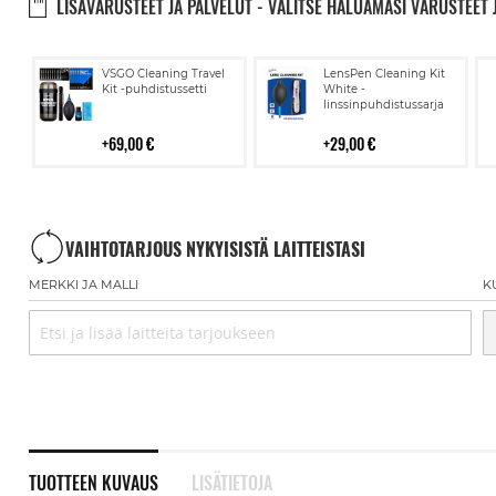
LISÄVARUSTEET JA PALVELUT - VALITSE HALUAMASI VARUSTEET 
Lisää
Lisää
VSGO Cleaning Travel
LensPen Cleaning Kit
ostoskoriin
ostoskoriin
Kit -puhdistussetti
White -
linssinpuhdistussarja
69,00 €
29,00 €
VAIHTOTARJOUS NYKYISISTÄ LAITTEISTASI
MERKKI JA MALLI
K
TUOTTEEN KUVAUS
LISÄTIETOJA