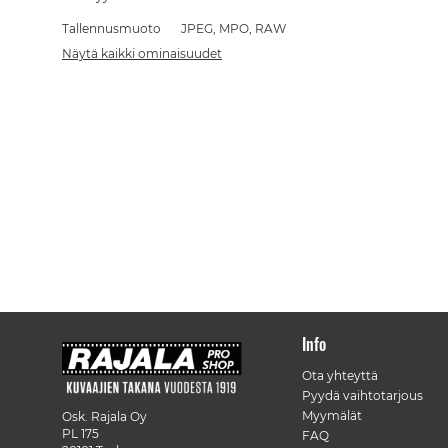
Tallennusmuoto
JPEG, MPO, RAW
Näytä kaikki ominaisuudet
Info
Ota yhteyttä
Pyydä vaihtotarjous
Myymälät
Osk. Rajala Oy
PL 175
FAQ