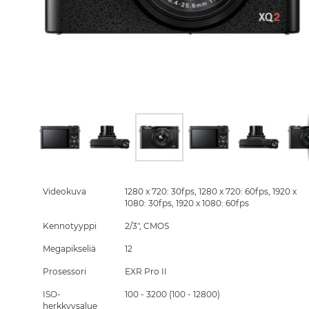
Skip
to
the
Videokuva
1280 x 720: 30fps, 1280 x 720: 60fps, 1920 x
beginning
1080: 30fps, 1920 x 1080: 60fps
of
Kennotyyppi
2/3", CMOS
the
images
Megapikseliä
12
gallery
Prosessori
EXR Pro II
ISO-
100 - 3200 (100 - 12800)
herkkyysalue