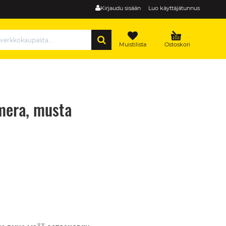
Kirjaudu sisään
Luo käyttäjätunnus
HAE
Muistilista
Ostoskori
mera, musta