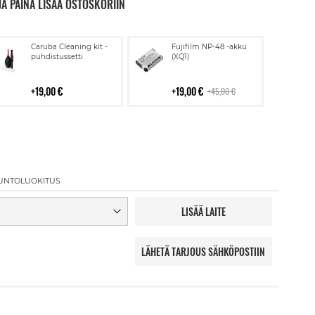
JA PAINA LISÄÄ OSTOSKORIIN
Lisää
Lisää
Caruba Cleaning kit -
Fujifilm NP-48 -akku
ostoskoriin
ostoskoriin
puhdistussetti
(XQ1)
19,00 €
19,00 €
45,00 €
UNTOLUOKITUS
LISÄÄ LAITE
LÄHETÄ TARJOUS SÄHKÖPOSTIIN