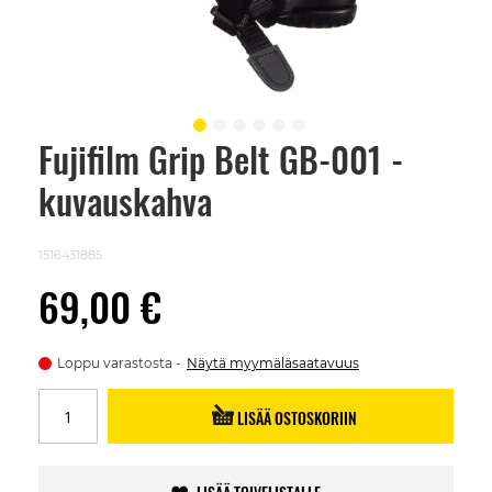
Fujifilm Grip Belt GB-001 -
Skip
to
kuvauskahva
the
beginning
of
the
1516431885
images
gallery
69,00 €
Loppu varastosta
Näytä myymäläsaatavuus
LISÄÄ OSTOSKORIIN