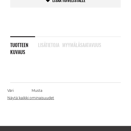
LISÄÄ TOIVELISTALLE
TUOTTEEN
LISÄTIETOJA
MYYMÄLÄSAATAVUUS
KUVAUS
Väri
Musta
Näytä kaikki ominaisuudet