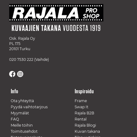
Osk. Rajala Oy
PL 175
20101 Turku
020 7530 222
(Vaihde)
Info
Inspiroidu
Ota yhteyttä
Frame
Pyydä vaihtotarjous
Swap It
Myymälät
Rajala B2B
FAQ
Rental
Meille töihin
Rajala Blogi
Toimitusehdot
Kuvan takana