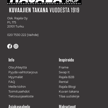
Osk. Rajala Oy
PL 175
20101 Turku
020 7530 222
(Vaihde)
Info
Inspiroidu
Ota yhteyttä
Frame
Pyydä vaihtotarjous
Swap It
Myymälät
Rajala B2B
FAQ
Rental
Meille töihin
Rajala Blogi
Toimitusehdot
Kuvan takana
Tietosuojaseloste
Tilaa uutiskirje
Asiakaspalvelu
Maksutavat