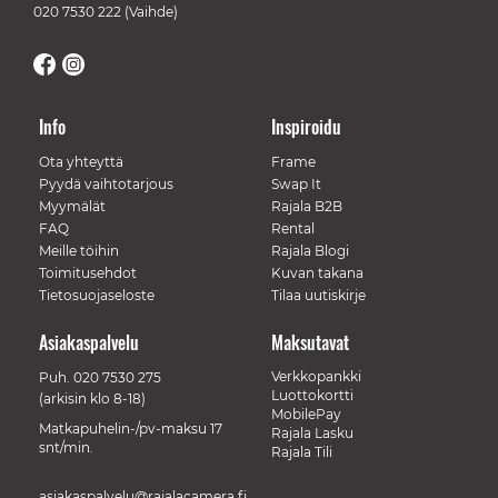
020 7530 222
(Vaihde)
Info
Inspiroidu
Ota yhteyttä
Frame
Pyydä vaihtotarjous
Swap It
Myymälät
Rajala B2B
FAQ
Rental
Meille töihin
Rajala Blogi
Toimitusehdot
Kuvan takana
Tietosuojaseloste
Tilaa uutiskirje
Asiakaspalvelu
Maksutavat
Verkkopankki
Puh.
020 7530 275
Luottokortti
(arkisin klo 8-18)
MobilePay
Matkapuhelin-/pv-maksu 17
Rajala Lasku
snt/min.
Rajala Tili
asiakaspalvelu@rajalacamera.fi