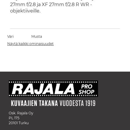
27mm f/2.8 ja XF 27mm f/2.8 R WR -
objektiiveille.
Väri
Musta
Näytä kaikki ominaisuudet
Osk. Rajala Oy
PL 175
20101 Turku