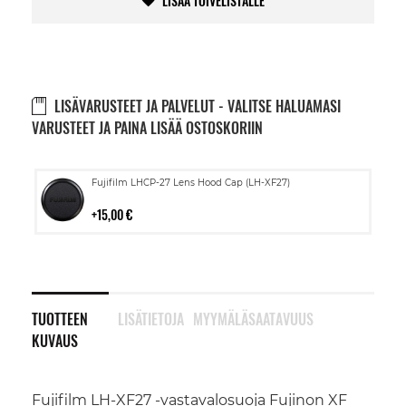
LISÄÄ TOIVELISTALLE
LISÄVARUSTEET JA PALVELUT - VALITSE HALUAMASI
VARUSTEET JA PAINA LISÄÄ OSTOSKORIIN
Lisää
Fujifilm LHCP-27 Lens Hood Cap (LH-XF27)
ostoskoriin
15,00 €
TUOTTEEN
LISÄTIETOJA
MYYMÄLÄSAATAVUUS
KUVAUS
Fujifilm LH-XF27 -vastavalosuoja Fujinon XF