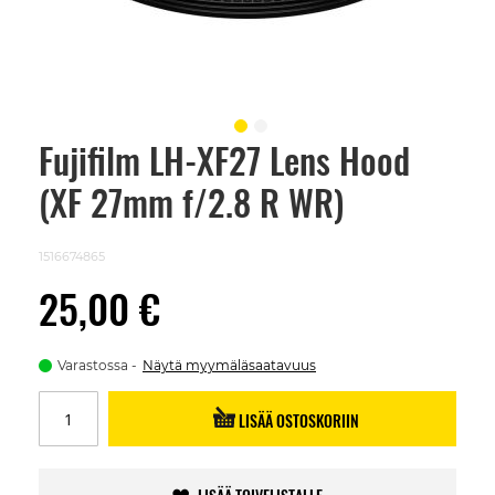
Fujifilm LH-XF27 Lens Hood
Skip
to
(XF 27mm f/2.8 R WR)
the
beginning
of
the
1516674865
images
gallery
25,00 €
Varastossa
Näytä myymäläsaatavuus
LISÄÄ OSTOSKORIIN