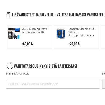
LISÄVARUSTEET JA PALVELUT - VALITSE HALUAMASI VARUSTEET 
Lisää
Lisää
VSGO Cleaning Travel
LensPen Cleaning Kit
ostoskoriin
ostoskoriin
Kit -puhdistussetti
White -
linssinpuhdistussarja
69,00 €
29,00 €
VAIHTOTARJOUS NYKYISISTÄ LAITTEISTASI
MERKKI JA MALLI
K