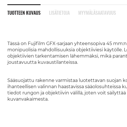
TUOTTEEN KUVAUS
LISÄTIETOJA
MYYMÄLÄSAATAVUUS
Tässä on Fujifilm GFX-sarjaan yhteensopiva 45 mm:n s
monipuolisia mahdollisuuksia objektiiviesi käytölle. 
objektiivien tarkentamisen lähemmäksi, mikä paran
joustavuutta kuvaustilanteissa.
Sääsuojattu rakenne varmistaa luotettavan suojan kos
ihanteellisen valinnan haastavissa sääolosuhteissa k
tiedot rungon ja objektiivin välillä, joten voit säilyt
kuvanvakaimesta.