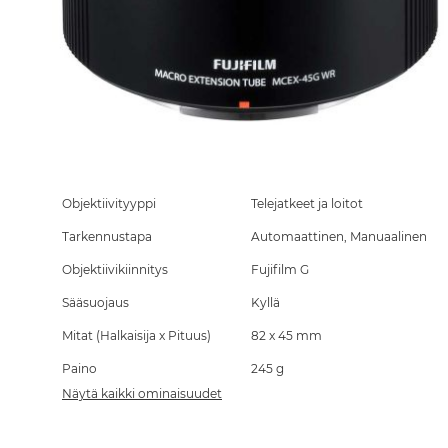
Skip
to
the
Objektiivityyppi
Telejatkeet ja loitot
beginning
Tarkennustapa
Automaattinen, Manuaalinen
of
the
Objektiivikiinnitys
Fujifilm G
images
gallery
Sääsuojaus
Kyllä
Mitat (Halkaisija x Pituus)
82 x 45 mm
Paino
245 g
Näytä kaikki ominaisuudet