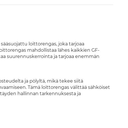
ääsuojattu loittorengas, joka tarjoaa
Loittorengas mahdollistaa lähes kaikkien GF-
taa suurennuskerrointa ja tarjoaa enemmän
teudelta ja pölyltä, mikä tekee siitä
uvaamiseen. Tämä loittorengas välittää sähköiset
tää täyden hallinnan tarkennuksesta ja