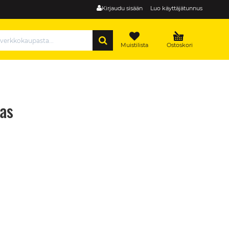
Kirjaudu sisään
Luo käyttäjätunnus
HAE
Muistilista
Ostoskori
as