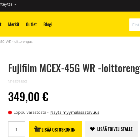
teyttä ››
t
Merkit
Outlet
Blogi
Hae
5G WR -loittorengas
Fujifilm MCEX-45G WR -loittoreng
1516576893
349,00 €
Loppu varastosta
Näytä myymäläsaatavuus
LISÄÄ TOIVELISTALLE
LISÄÄ OSTOSKORIIN