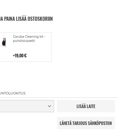
JA PAINA LISÄÄ OSTOSKORIIN
Lisää
Caruba Cleaning kit -
ostoskoriin
puhdistussetti
19,00 €
UNTOLUOKITUS
LISÄÄ LAITE
LÄHETÄ TARJOUS SÄHKÖPOSTIIN