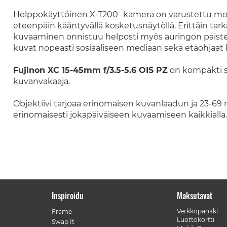
Helppokäyttöinen X-T200 -kamera on varustettu moni
eteenpäin kääntyvällä kosketusnäytöllä. Erittäin tar
kuvaaminen onnistuu helposti myös auringon paistees
kuvat nopeasti sosiaaliseen mediaan sekä etäohjaat 
Fujinon XC 15-45mm f/3.5-5.6 OIS PZ
on kompakti se
kuvanvakaaja.
Objektiivi tarjoaa erinomaisen kuvanlaadun ja 23-6
erinomaisesti jokapäiväiseen kuvaamiseen kaikkialla.
Inspiroidu
Maksutavat
Verkkopankki
Frame
Luottokortti
Swap It