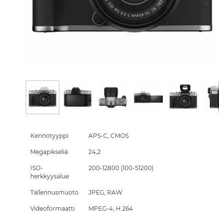
Skip
to
the
Kennotyyppi
APS-C, CMOS
beginning
Megapikseliä
24,2
of
the
ISO-
200-12800 (100-51200)
images
herkkyysalue
gallery
Tallennusmuoto
JPEG, RAW
Videoformaatti
MPEG-4, H.264