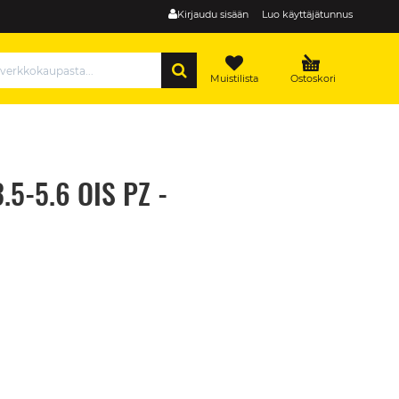
Kirjaudu sisään
Luo käyttäjätunnus
HAE
Muistilista
Ostoskori
.5-5.6 OIS PZ -