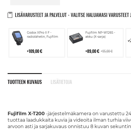
LISÄVARUSTEET JA PALVELUT - VALITSE HALUAMASI VARUSTEET 
Lisää
Lisää
Godox XPro II F -
Fujifilm NP-W126S -
ostoskoriin
ostoskoriin
radiolähetin, Fujifilm
akku (X-sarja)
109,00 €
89,00 €
95,00 €
TUOTTEEN KUVAUS
LISÄTIETOJA
Fujifilm X-T200
-järjestelmäkamera on varustettu 2
tuottaa laadukkaita kuvia ja videoita ilman turhia vii
arvoon asti ja sarjakuvaus onnistuu 8 kuvan sekunti