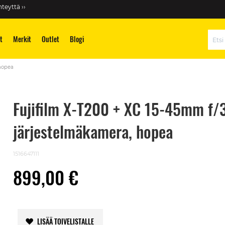
teyttä ››
t
Merkit
Outlet
Blogi
Hae
 hopea
Fujifilm X-T200 + XC 15-45mm f/3
järjestelmäkamera, hopea
1516647111
899,00 €
LISÄÄ TOIVELISTALLE