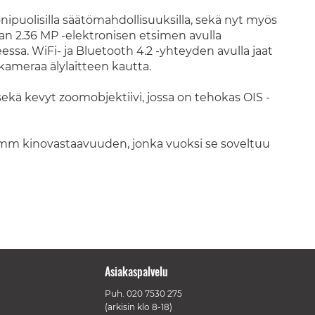
puolisilla säätömahdollisuuksilla, sekä nyt myös
kan 2.36 MP -elektronisen etsimen avulla
sa. WiFi- ja Bluetooth 4.2 -yhteyden avulla jaat
kameraa älylaitteen kautta.
kä kevyt zoomobjektiivi, jossa on tehokas OIS -
9 mm kinovastaavuuden, jonka vuoksi se soveltuu
Asiakaspalvelu
Puh.
020 7530 275
(arkisin klo 8-18)