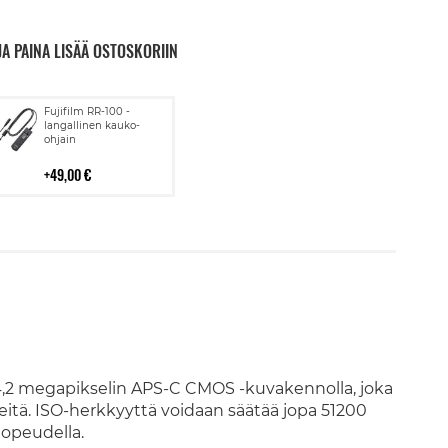
JA PAINA LISÄÄ OSTOSKORIIN
Lisää
Fujifilm RR-100 -
ostoskoriin
langallinen kauko-
ohjain
49,00 €
4,2 megapikselin APS-C CMOS -kuvakennolla, joka
veitä. ISO-herkkyyttä voidaan säätää jopa 51200
nopeudella.