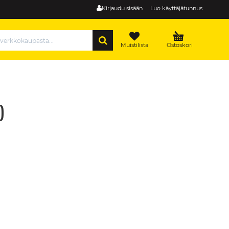
Kirjaudu sisään
Luo käyttäjätunnus
HAE
Muistilista
Ostoskori
)