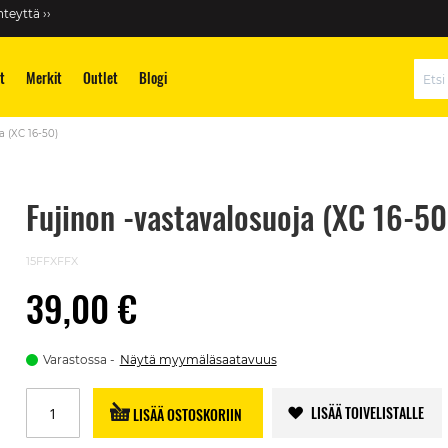
teyttä ››
t
Merkit
Outlet
Blogi
Hae
a (XC 16-50)
Fujinon -vastavalosuoja (XC 16-50
15FFXFFX
39,00 €
Varastossa
Näytä myymäläsaatavuus
LISÄÄ TOIVELISTALLE
LISÄÄ OSTOSKORIIN