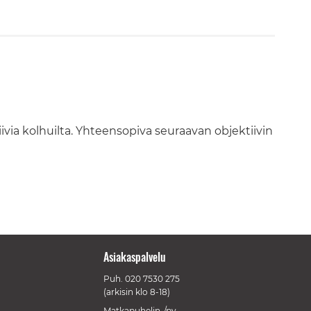
iivia kolhuilta. Yhteensopiva seuraavan objektiivin
Asiakaspalvelu
Puh.
020 7530 275
(arkisin klo 8-18)
Matkapuhelin-/pv-