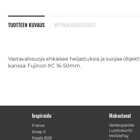
TUOTTEEN KUVAUS
MYYMÄLÄSAATAVUUS
Vastavalosuoja ehkäisee heijastuksia ja suojaa objekt
kanssa: Fujinon XC 16-50mm.
Inspiroidu
Maksutavat
Verkkopankki
Frame
Luottokortti
Swap It
MobilePay
Rajala B2B