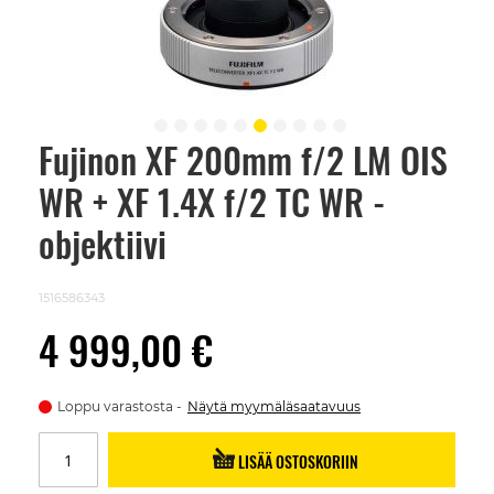
Fujinon XF 200mm f/2 LM OIS
Skip
to
WR + XF 1.4X f/2 TC WR -
the
beginning
of
objektiivi
the
images
gallery
1516586343
4 999,00 €
Loppu varastosta
Näytä myymäläsaatavuus
LISÄÄ OSTOSKORIIN