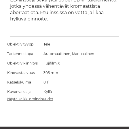
jotka yhdessä vähentävät kromaattista
aberraatiota. Etulinssissä on vettä ja likaa
hylkivä pinnoite.
Objektiivityyppi
Tele
Tarkennustapa
Automaattinen, Manuaalinen
Objektiivikiinnitys
Fujifilm X
Kinovastaavuus
305 mm
Katselukulma
8.1°
Kuvanvakaaja
Kyllä
Näytä kaikki ominaisuudet