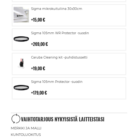
Lisää
Sigma mikrokuituliina 30x30cm
ostoskoriin
15,00 €
Lisää
Sigma 105mm WR Protector -suodin
ostoskoriin
269,00 €
Lisää
Caruba Cleaning kit -puhdistussetti
ostoskoriin
19,00 €
Lisää
Sigma 105mm Protector -suodin
ostoskoriin
179,00 €
VAIHTOTARJOUS NYKYISISTÄ LAITTEISTASI
MERKKI JA MALLI
KUNTOLUOKITUS