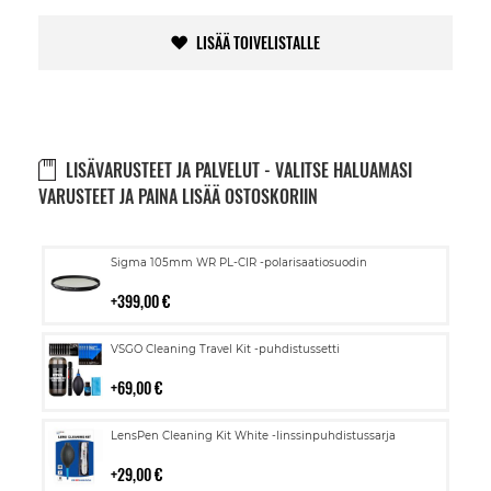
LISÄÄ TOIVELISTALLE
LISÄVARUSTEET JA PALVELUT - VALITSE HALUAMASI
VARUSTEET JA PAINA LISÄÄ OSTOSKORIIN
Lisää
Sigma 105mm WR PL-CIR -polarisaatiosuodin
ostoskoriin
399,00 €
Lisää
VSGO Cleaning Travel Kit -puhdistussetti
ostoskoriin
69,00 €
Lisää
LensPen Cleaning Kit White -linssinpuhdistussarja
ostoskoriin
29,00 €