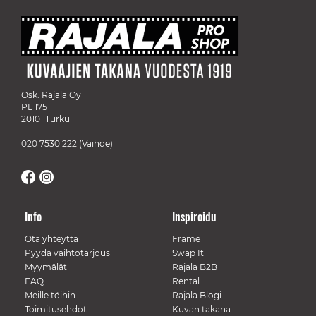
Osk. Rajala Oy
PL 175
20101 Turku
020 7530 222
(Vaihde)
Info
Inspiroidu
Ota yhteyttä
Frame
Pyydä vaihtotarjous
Swap It
Myymälät
Rajala B2B
FAQ
Rental
Meille töihin
Rajala Blogi
Toimitusehdot
Kuvan takana