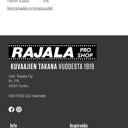
Pienin aukko
f/16
Näytä kaikki ominaisuudet
Osk. Rajala Oy
PL 175
20101 Turku
020 7530 222
(Vaihde)
Info
Inspiroidu