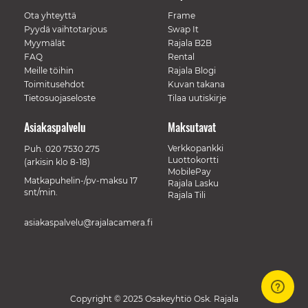
Ota yhteyttä
Frame
Pyydä vaihtotarjous
Swap It
Myymälät
Rajala B2B
FAQ
Rental
Meille töihin
Rajala Blogi
Toimitusehdot
Kuvan takana
Tietosuojaseloste
Tilaa uutiskirje
Asiakaspalvelu
Maksutavat
Verkkopankki
Puh.
020 7530 275
Luottokortti
(arkisin klo 8-18)
MobilePay
Matkapuhelin-/pv-maksu 17
Rajala Lasku
snt/min.
Rajala Tili
asiakaspalvelu@rajalacamera.fi
Copyright © 2025 Osakeyhtiö Osk. Rajala