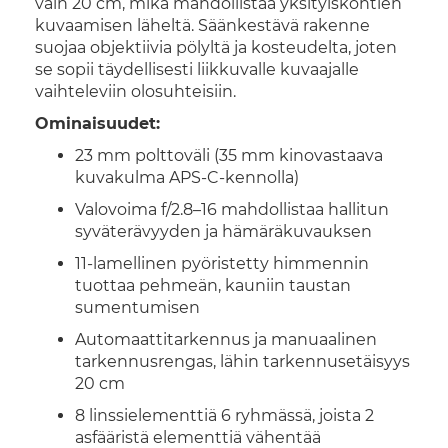
vain 20 cm, mikä mahdollistaa yksityiskohtien
kuvaamisen läheltä. Säänkestävä rakenne
suojaa objektiivia pölyltä ja kosteudelta, joten
se sopii täydellisesti liikkuvalle kuvaajalle
vaihteleviin olosuhteisiin.
Ominaisuudet:
23 mm polttoväli (35 mm kinovastaava
kuvakulma APS-C-kennolla)
Valovoima f/2.8–16 mahdollistaa hallitun
syväterävyyden ja hämäräkuvauksen
11-lamellinen pyöristetty himmennin
tuottaa pehmeän, kauniin taustan
sumentumisen
Automaattitarkennus ja manuaalinen
tarkennusrengas, lähin tarkennusetäisyys
20 cm
8 linssielementtiä 6 ryhmässä, joista 2
asfääristä elementtiä vähentää