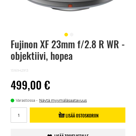
Fujinon XF 23mm f/2.8 R WR -
Skip
to
objektiivi, hopea
the
beginning
of
the
1516942913
images
gallery
499,00 €
Varastossa
Näytä myymäläsaatavuus
LISÄÄ OSTOSKORIIN