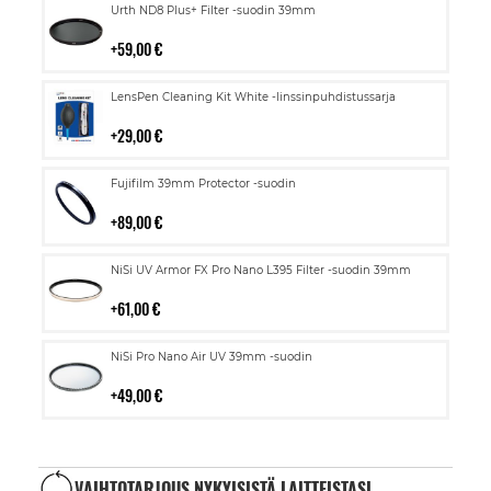
Lisää
Urth ND8 Plus+ Filter -suodin 39mm
ostoskoriin
59,00 €
Lisää
LensPen Cleaning Kit White -linssinpuhdistussarja
ostoskoriin
29,00 €
Lisää
Fujifilm 39mm Protector -suodin
ostoskoriin
89,00 €
Lisää
NiSi UV Armor FX Pro Nano L395 Filter -suodin 39mm
ostoskoriin
61,00 €
Lisää
NiSi Pro Nano Air UV 39mm -suodin
ostoskoriin
49,00 €
VAIHTOTARJOUS NYKYISISTÄ LAITTEISTASI