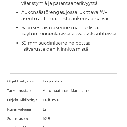
vääristymiä ja parantaa terävyyttä
Aukonsäätörengas, jossa lukittava "A"-
asento automaattista aukonsäätöä varten
Säänkestävä rakenne mahdollistaa
käytön monenlaisissa kuvausolosuhteissa
39 mm suodinkierre helpottaa
lisävarusteiden kiinnittämistä
Objektiivityyppi
Laajakulma
Tarkennustapa
Automaattinen, Manuaalinen
Objektiivikiinnitys
Fujifilm X
Kuvanvakaaja
Ei
Suurin aukko
f/2.8