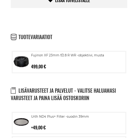
LISÄÄ TOIVELISTALLE
TUOTEVARIAATIOT
Fujinon XF 23mm f/2.8 R WR -objektiivi, musta
499,00 €
LISÄVARUSTEET JA PALVELUT - VALITSE HALUAMASI
VARUSTEET JA PAINA LISÄÄ OSTOSKORIIN
Lisää
Urth ND4 Plus+ Filter -suodin 39mm
ostoskoriin
49,00 €