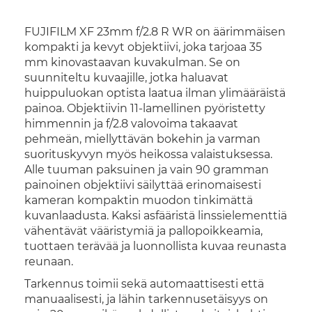
FUJIFILM XF 23mm f/2.8 R WR on äärimmäisen
kompakti ja kevyt objektiivi, joka tarjoaa 35
mm kinovastaavan kuvakulman. Se on
suunniteltu kuvaajille, jotka haluavat
huippuluokan optista laatua ilman ylimääräistä
painoa. Objektiivin 11-lamellinen pyöristetty
himmennin ja f/2.8 valovoima takaavat
pehmeän, miellyttävän bokehin ja varman
suorituskyvyn myös heikossa valaistuksessa.
Alle tuuman paksuinen ja vain 90 gramman
painoinen objektiivi säilyttää erinomaisesti
kameran kompaktin muodon tinkimättä
kuvanlaadusta. Kaksi asfääristä linssielementtiä
vähentävät vääristymiä ja pallopoikkeamia,
tuottaen terävää ja luonnollista kuvaa reunasta
reunaan.
Tarkennus toimii sekä automaattisesti että
manuaalisesti, ja lähin tarkennusetäisyys on