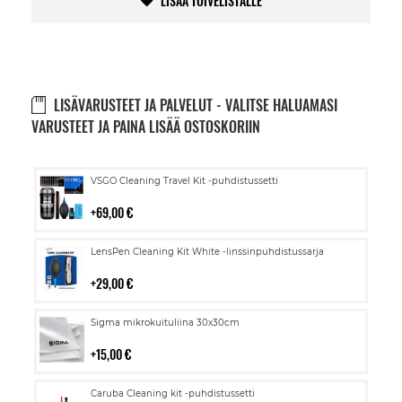
LISÄÄ TOIVELISTALLE
LISÄVARUSTEET JA PALVELUT - VALITSE HALUAMASI
VARUSTEET JA PAINA LISÄÄ OSTOSKORIIN
Lisää
VSGO Cleaning Travel Kit -puhdistussetti
ostoskoriin
69,00 €
Lisää
LensPen Cleaning Kit White -linssinpuhdistussarja
ostoskoriin
29,00 €
Lisää
Sigma mikrokuituliina 30x30cm
ostoskoriin
15,00 €
Lisää
Caruba Cleaning kit -puhdistussetti