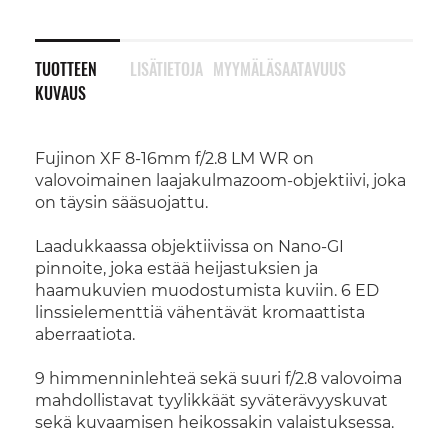
TUOTTEEN
LISÄTIETOJA
MYYMÄLÄSAATAVUUS
KUVAUS
Fujinon XF 8-16mm f/2.8 LM WR on
valovoimainen laajakulmazoom-objektiivi, joka
on täysin sääsuojattu.
Laadukkaassa objektiivissa on Nano-GI
pinnoite, joka estää heijastuksien ja
haamukuvien muodostumista kuviin. 6 ED
linssielementtiä vähentävät kromaattista
aberraatiota.
9 himmenninlehteä sekä suuri f/2.8 valovoima
mahdollistavat tyylikkäät syväterävyyskuvat
sekä kuvaamisen heikossakin valaistuksessa.