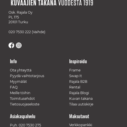
Osk. Rajala Oy
PL 175
20101 Turku
020 7530 222
(Vaihde)
Info
Inspiroidu
Ota yhteyttä
Frame
Pyydä vaihtotarjous
Swap It
Myymälät
Rajala B2B
FAQ
Rental
Meille töihin
Rajala Blogi
Toimitusehdot
Kuvan takana
Tietosuojaseloste
Tilaa uutiskirje
Asiakaspalvelu
Maksutavat
Verkkopankki
Puh.
020 7530 275