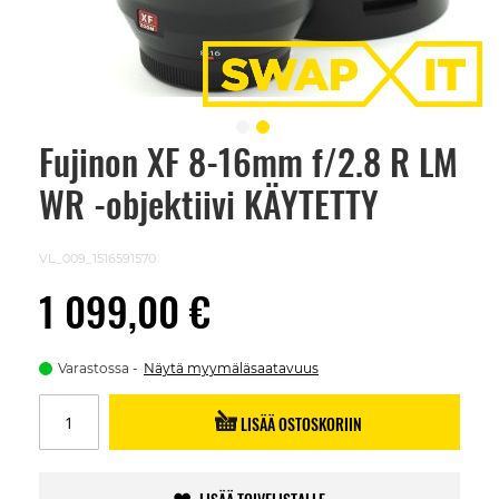
Fujinon XF 8-16mm f/2.8 R LM
Skip
to
WR -objektiivi KÄYTETTY
the
beginning
of
the
VL_009_1516591570
images
gallery
1 099,00 €
Varastossa
Näytä myymäläsaatavuus
LISÄÄ OSTOSKORIIN