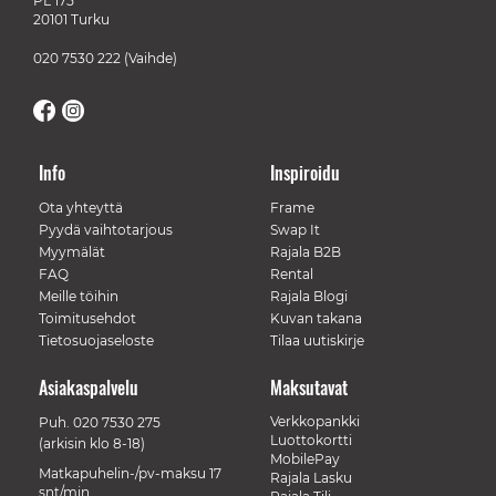
PL 175
20101 Turku
020 7530 222
(Vaihde)
Info
Inspiroidu
Ota yhteyttä
Frame
Pyydä vaihtotarjous
Swap It
Myymälät
Rajala B2B
FAQ
Rental
Meille töihin
Rajala Blogi
Toimitusehdot
Kuvan takana
Tietosuojaseloste
Tilaa uutiskirje
Asiakaspalvelu
Maksutavat
Verkkopankki
Puh.
020 7530 275
Luottokortti
(arkisin klo 8-18)
MobilePay
Matkapuhelin-/pv-maksu 17
Rajala Lasku
snt/min.