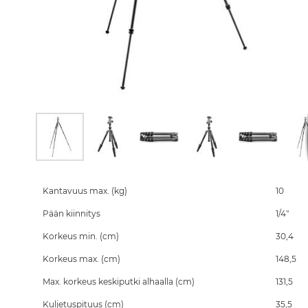
Skip
to
the
Kantavuus max. (kg)
10
beginning
Pään kiinnitys
1/4"
of
the
Korkeus min. (cm)
30,4
images
gallery
Korkeus max. (cm)
148,5
Max. korkeus keskiputki alhaalla (cm)
131,5
Kuljetuspituus (cm)
35,5