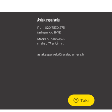
Asiakaspalvelu
Puh.
020 7530 275
(arkisin klo 8-18)
Matkapuhelin-/pv-
maksu 17 snt/min.
asiakaspalvelu@rajalacamera.fi