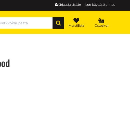
Kirjaudu sisään
Luo käyttäjätunnus
HAE
Muistilista
Ostoskori
pod