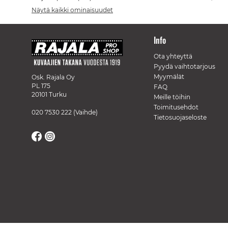
Näytä kaikki ominaisuudet
Info
Ota yhteyttä
Pyydä vaihtotarjous
Myymälät
Osk. Rajala Oy
PL 175
FAQ
20101 Turku
Meille töihin
Toimitusehdot
020 7530 222
(Vaihde)
Tietosuojaseloste
// Track a page view, by UPI