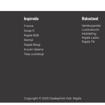
Inspiroidu
Maksutavat
Verkkopankki
Frame
Luottokortti
Swap It
MobilePay
Rajala B2B
Rajala Lasku
Rental
Rajala Tili
Rajala Blogi
Kuvan takana
Tilaa uutiskirje
Copyright © 2025 Osakeyhtiö Osk. Rajala