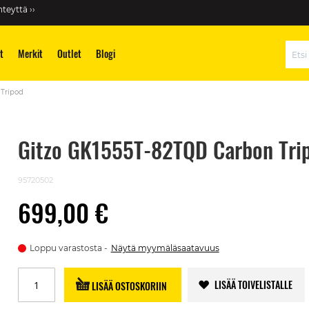
teyttä ››
t
Merkit
Outlet
Blogi
Hae
 Tripod
Gitzo GK1555T-82TQD Carbon Tri
95720502
699,00 €
Loppu varastosta
Näytä myymäläsaatavuus
LISÄÄ TOIVELISTALLE
LISÄÄ OSTOSKORIIN