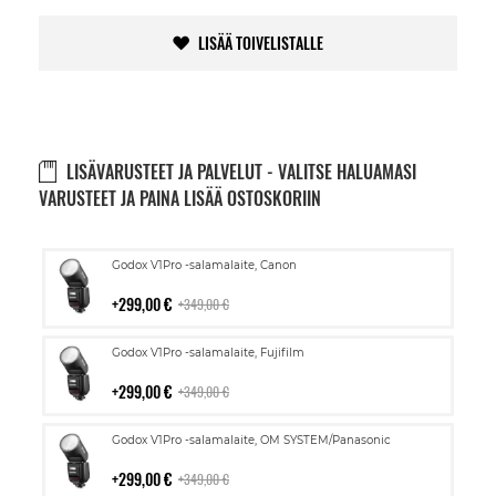
LISÄÄ TOIVELISTALLE
LISÄVARUSTEET JA PALVELUT - VALITSE HALUAMASI
VARUSTEET JA PAINA LISÄÄ OSTOSKORIIN
Lisää
Godox V1Pro -salamalaite, Canon
ostoskoriin
299,00 €
349,00 €
Lisää
Godox V1Pro -salamalaite, Fujifilm
ostoskoriin
299,00 €
349,00 €
Lisää
Godox V1Pro -salamalaite, OM SYSTEM/Panasonic
ostoskoriin
299,00 €
349,00 €