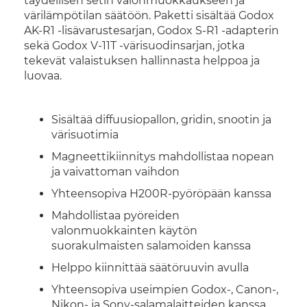
täydellisen setin valonmuokkaukseen ja
värilämpötilan säätöön. Paketti sisältää Godox
AK-R1 -lisävarustesarjan, Godox S-R1 -adapterin
sekä Godox V-11T -värisuodinsarjan, jotka
tekevät valaistuksen hallinnasta helppoa ja
luovaa.
Sisältää diffuusiopallon, gridin, snootin ja
värisuotimia
Magneettikiinnitys mahdollistaa nopean
ja vaivattoman vaihdon
Yhteensopiva H200R-pyöröpään kanssa
Mahdollistaa pyöreiden
valonmuokkainten käytön
suorakulmaisten salamoiden kanssa
Helppo kiinnittää säätöruuvin avulla
Yhteensopiva useimpien Godox-, Canon-,
Nikon- ja Sony-salamalaitteiden kanssa