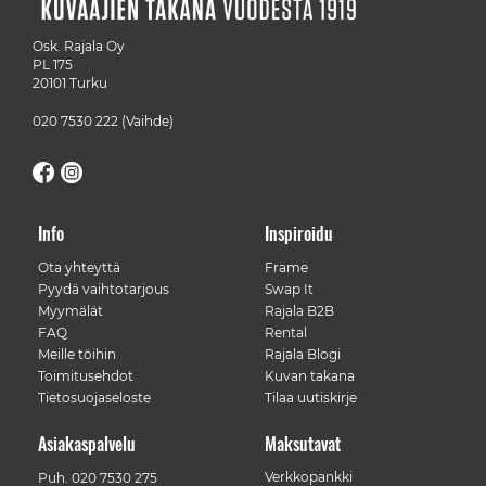
Osk. Rajala Oy
PL 175
20101 Turku
020 7530 222
(Vaihde)
Info
Inspiroidu
Ota yhteyttä
Frame
Pyydä vaihtotarjous
Swap It
Myymälät
Rajala B2B
FAQ
Rental
Meille töihin
Rajala Blogi
Toimitusehdot
Kuvan takana
Tietosuojaseloste
Tilaa uutiskirje
Asiakaspalvelu
Maksutavat
Verkkopankki
Puh.
020 7530 275