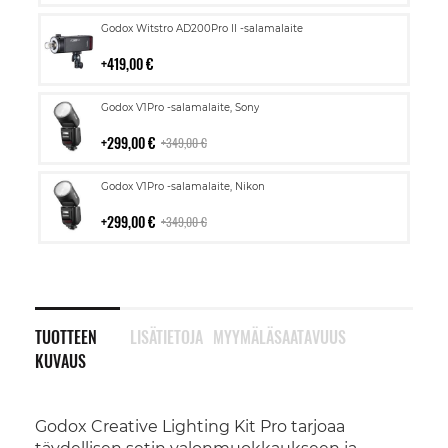
Lisää
Godox Witstro AD200Pro II -salamalaite
ostoskoriin
419,00 €
Lisää
Godox V1Pro -salamalaite, Sony
ostoskoriin
299,00 €
349,00 €
Lisää
Godox V1Pro -salamalaite, Nikon
ostoskoriin
299,00 €
349,00 €
TUOTTEEN
LISÄTIETOJA
MYYMÄLÄSAATAVUUS
KUVAUS
Godox Creative Lighting Kit Pro tarjoaa