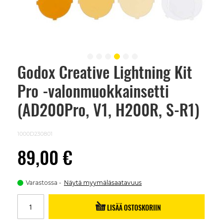
Godox Creative Lightning Kit
Skip
to
Pro -valonmuokkainsetti
the
beginning
of
(AD200Pro, V1, H200R, S-R1)
the
images
gallery
1000D230801
89,00 €
Varastossa
Näytä myymäläsaatavuus
LISÄÄ OSTOSKORIIN