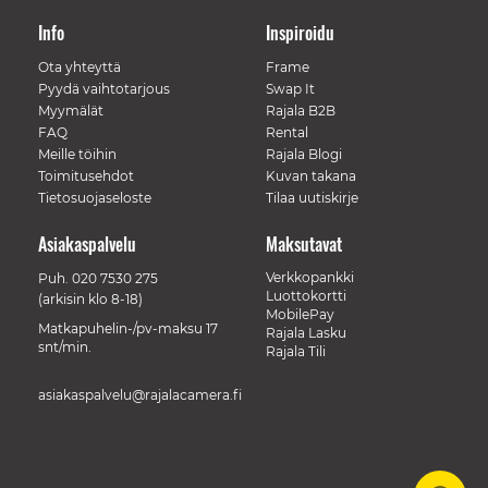
Info
Inspiroidu
Ota yhteyttä
Frame
Pyydä vaihtotarjous
Swap It
Myymälät
Rajala B2B
FAQ
Rental
Meille töihin
Rajala Blogi
Toimitusehdot
Kuvan takana
Tietosuojaseloste
Tilaa uutiskirje
Asiakaspalvelu
Maksutavat
Verkkopankki
Puh.
020 7530 275
Luottokortti
(arkisin klo 8-18)
MobilePay
Matkapuhelin-/pv-maksu 17
Rajala Lasku
snt/min.
Rajala Tili
asiakaspalvelu@rajalacamera.fi