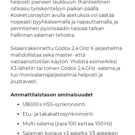
helposti pieneen laukkuun. Ihanteellinen
ratkaisu työskentelyyn paikan päällä.
Kosketusnäytön avulla asetuksia voi säätää
nopeasti pyyhkäisemällä ja napauttamalla, ja
perinteinen pyörösäädin tarjoaa tarkan
hallinnan salaman tehosta.
Sisäänrakennettu Godox 2,4 GHz X-järjestelmä
mahdollistaa sekä master- että
vastaanottotilan käytön. Yhdistä esimerkiksi
X3-lähetin tai toinen Godox 2,4 GHz -salama ja
luo monisalamajärjestelmiä helposti ja
joustavasti.
Ammattilaistason ominaisuudet
1/8000 s HSS-synkronointi
Etu- ja takakattosynkronointi
Multi-salama (jopa 100 kertaa, 100 Hz)
Salaman korjaus ±3 askelta, 1/3 askeleen