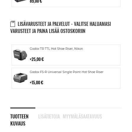
89,00 €
LISÄVARUSTEET JA PALVELUT - VALITSE HALUAMASI
VARUSTEET JA PAINA LISÄÄ OSTOSKORIIN
Lisää
Godox TR TTL Hot Shoe Riser, Nikon
ostoskoriin
25,00 €
Lisää
Godox FS-R Universal Single Point Hot Shoe Riser
ostoskoriin
15,00 €
TUOTTEEN
LISÄTIETOJA
MYYMÄLÄSAATAVUUS
KUVAUS