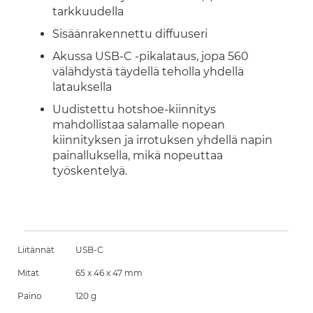
tarkkuudella
Sisäänrakennettu diffuuseri
Akussa USB-C -pikalataus, jopa 560
välähdystä täydellä teholla yhdellä
latauksella
Uudistettu hotshoe-kiinnitys
mahdollistaa salamalle nopean
kiinnityksen ja irrotuksen yhdellä napin
painalluksella, mikä nopeuttaa
työskentelyä.
Liitännät
USB-C
Mitat
65 x 46 x 47 mm
Paino
120 g