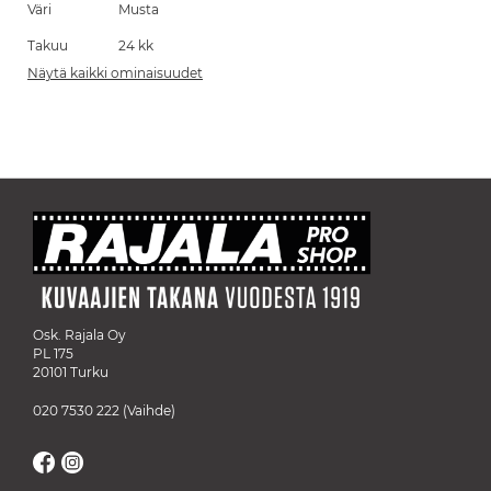
Väri
Musta
Takuu
24 kk
Näytä kaikki ominaisuudet
Osk. Rajala Oy
PL 175
20101 Turku
020 7530 222
(Vaihde)