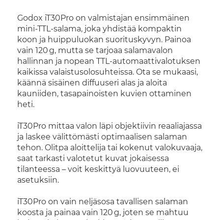
Godox iT30Pro on valmistajan ensimmäinen
mini-TTL-salama, joka yhdistää kompaktin
koon ja huippuluokan suorituskyvyn. Painoa
vain 120 g, mutta se tarjoaa salamavalon
hallinnan ja nopean TTL-automaattivalotuksen
kaikissa valaistusolosuhteissa. Ota se mukaasi,
käännä sisäinen diffuuseri alas ja aloita
kauniiden, tasapainoisten kuvien ottaminen
heti.
iT30Pro mittaa valon läpi objektiivin reaaliajassa
ja laskee välittömästi optimaalisen salaman
tehon. Olitpa aloittelija tai kokenut valokuvaaja,
saat tarkasti valotetut kuvat jokaisessa
tilanteessa – voit keskittyä luovuuteen, ei
asetuksiin.
iT30Pro on vain neljäsosa tavallisen salaman
koosta ja painaa vain 120 g, joten se mahtuu