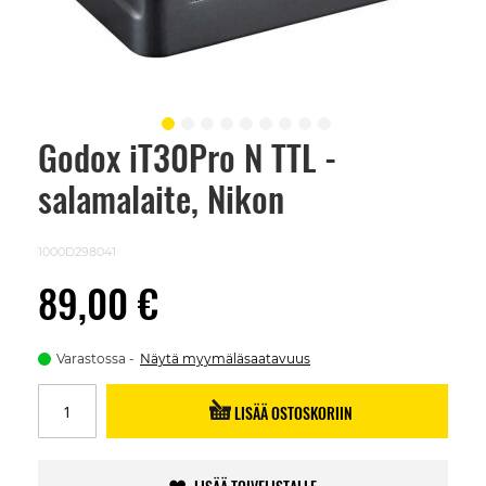
Godox iT30Pro N TTL -
Skip
to
salamalaite, Nikon
the
beginning
of
the
1000D298041
images
gallery
89,00 €
Varastossa
Näytä myymäläsaatavuus
LISÄÄ OSTOSKORIIN