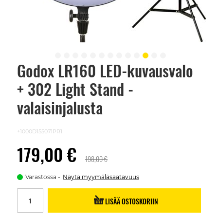
Godox LR160 LED-kuvausvalo
Skip
to
+ 302 Light Stand -
the
beginning
of
valaisinjalusta
the
images
gallery
+1000D155071PR1
179,00 €
198,00 €
Varastossa
Näytä myymäläsaatavuus
LISÄÄ OSTOSKORIIN