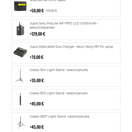
Nitecore NP-F970 -akku
ostoskoriin
59,00 €
79,00 €
Lisää
Jupio Sony ProLine NP-F970 LCD 10050mAh -
ostoskoriin
akku/virtapankki
129,00 €
Lisää
Jupio Dedicated Duo Charger -laturi (Sony NP-F/L sarja)
ostoskoriin
79,00 €
Lisää
Godox 304 Light Stand -valaisinjalusta
ostoskoriin
35,00 €
Lisää
Godox 303 Light Stand -valaisinjalusta
ostoskoriin
45,00 €
Lisää
Godox 260T Light Stand -valaisinjalusta
ostoskoriin
45,00 €