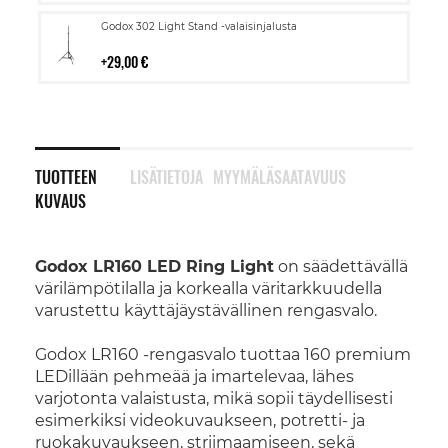
Lisää
Godox 302 Light Stand -valaisinjalusta
ostoskoriin
29,00 €
TUOTTEEN
LISÄTIETOJA
MYYMÄLÄSAATAVUUS
KUVAUS
Godox LR160 LED Ring Light
on säädettävällä
värilämpötilalla ja korkealla väritarkkuudella
varustettu käyttäjäystävällinen rengasvalo.
Godox LR160 -rengasvalo tuottaa 160 premium
LEDillään pehmeää ja imartelevaa, lähes
varjotonta valaistusta, mikä sopii täydellisesti
esimerkiksi videokuvaukseen, potretti- ja
ruokakuvaukseen, striimaamiseen, sekä