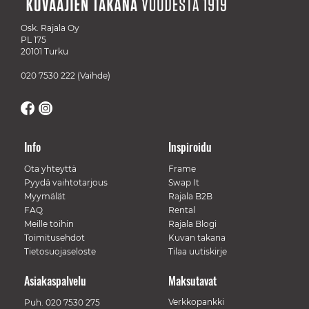
Osk. Rajala Oy
PL 175
20101 Turku
020 7530 222
(Vaihde)
Info
Inspiroidu
Ota yhteyttä
Frame
Pyydä vaihtotarjous
Swap It
Myymälät
Rajala B2B
FAQ
Rental
Meille töihin
Rajala Blogi
Toimitusehdot
Kuvan takana
Tietosuojaseloste
Tilaa uutiskirje
Asiakaspalvelu
Maksutavat
Verkkopankki
Puh.
020 7530 275