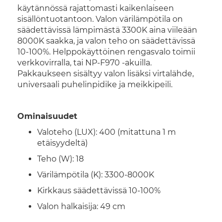
käytännössä rajattomasti kaikenlaiseen
sisällöntuotantoon. Valon värilämpötila on
säädettävissä lämpimästä 3300K aina viileään
8000K saakka, ja valon teho on säädettävissä
10-100%. Helppokäyttöinen rengasvalo toimii
verkkovirralla, tai NP-F970 -akuilla.
Pakkaukseen sisältyy valon lisäksi virtalähde,
universaali puhelinpidike ja meikkipeili.
Ominaisuudet
Valoteho (LUX): 400 (mitattuna 1 m
etäisyydeltä)
Teho (W): 18
Värilämpötila (K): 3300-8000K
Kirkkaus säädettävissä 10-100%
Valon halkaisija: 49 cm