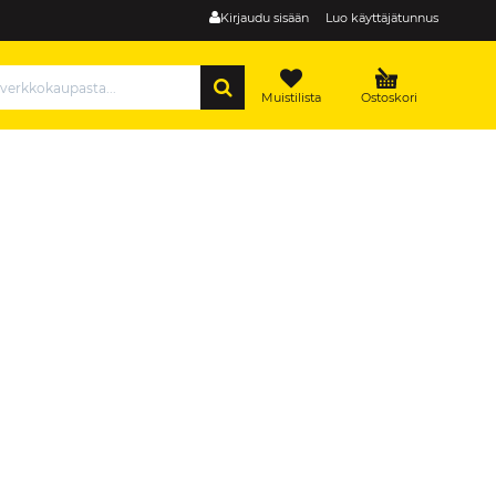
Kirjaudu sisään
Luo käyttäjätunnus
HAE
Muistilista
Ostoskori