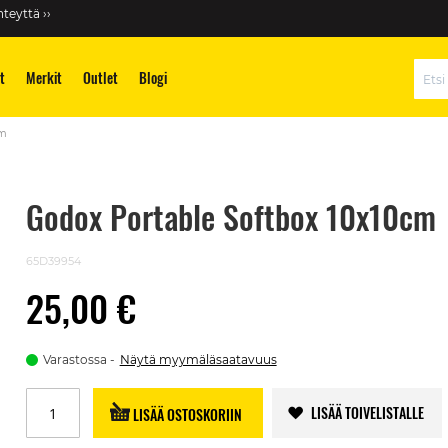
teyttä ››
t
Merkit
Outlet
Blogi
Hae
cm
Godox Portable Softbox 10x10cm
65D39954
25,00 €
Varastossa
Näytä myymäläsaatavuus
LISÄÄ TOIVELISTALLE
LISÄÄ OSTOSKORIIN