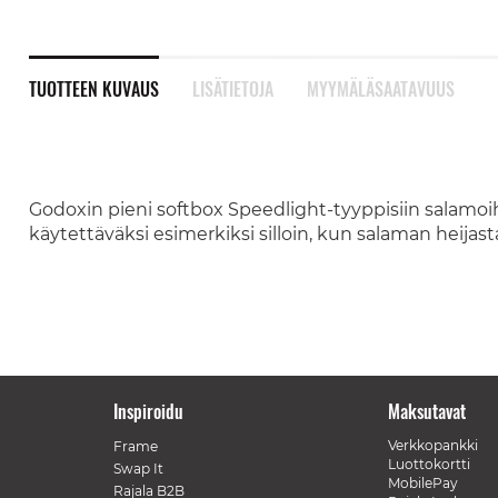
TUOTTEEN KUVAUS
LISÄTIETOJA
MYYMÄLÄSAATAVUUS
Godoxin pieni softbox Speedlight-tyyppisiin salamoihi
käytettäväksi esimerkiksi silloin, kun salaman heijas
Inspiroidu
Maksutavat
Verkkopankki
Frame
Luottokortti
Swap It
MobilePay
Rajala B2B