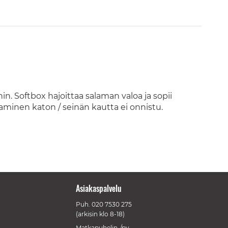
n. Softbox hajoittaa salaman valoa ja sopii
taminen katon / seinän kautta ei onnistu.
Asiakaspalvelu
Puh.
020 7530 275
(arkisin klo 8-18)
Matkapuhelin-/pv-