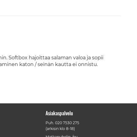
n. Softbox hajoittaa salaman valoa ja sopii
taminen katon / seinän kautta ei onnistu.
Asiakaspalvelu
Puh.
020 7530 275
(arkisin klo 8-18)
Matkapuhelin-/pv-