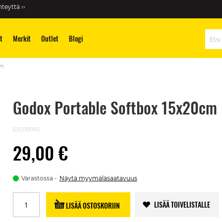
teyttä ››
t
Merkit
Outlet
Blogi
Hae
cm
Godox Portable Softbox 15x20cm
65D39955
29,00 €
Varastossa
Näytä myymäläsaatavuus
LISÄÄ TOIVELISTALLE
LISÄÄ OSTOSKORIIN