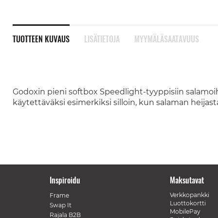
TUOTTEEN KUVAUS
LISÄTIETOJA
MYYMÄLÄSAATAVUUS
Godoxin pieni softbox Speedlight-tyyppisiin salamoihi
käytettäväksi esimerkiksi silloin, kun salaman heijas
Inspiroidu
Maksutavat
Verkkopankki
Frame
Luottokortti
Swap It
MobilePay
Rajala B2B