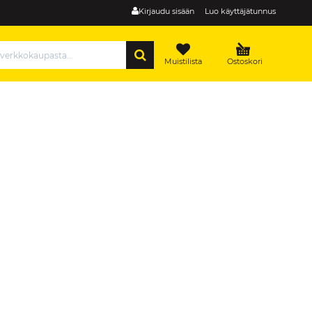
Kirjaudu sisään
Luo käyttäjätunnus
HAE
Muistilista
Ostoskori