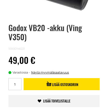
Godox VB20 -akku (Ving
Skip
to
V350)
the
beginning
of
the
1000D146221
images
gallery
49,00 €
Varastossa
Näytä myymäläsaatavuus
LISÄÄ OSTOSKORIIN
LISÄÄ TOIVELISTALLE