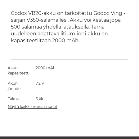
Godox VB20-akku on tarkoitettu Godox Ving -
sarjan V350-salamallesi. Akku voi kestää jopa
500 salamaa yhdellä latauksella. Tämä
uudelleenladattava litium-ioni-akku on
kapasiteetiltaan 2000 mAh.
Akun
2000 mAh
kapasiteetti
Akun
7.2 V
jännite
Takuu
3 kk
Näytä kaikki ominaisuudet