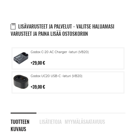
LISÄVARUSTEET JA PALVELUT - VALITSE HALUAMASI
VARUSTEET JA PAINA LISÄÄ OSTOSKORIIN
Lisää
Godox C-20 AC Charger -laturi (VB20)
ostoskoriin
29,00 €
Lisää
Godox UC20 USB-C -laturi (VB20)
ostoskoriin
39,00 €
TUOTTEEN
LISÄTIETOJA
MYYMÄLÄSAATAVUUS
KUVAUS